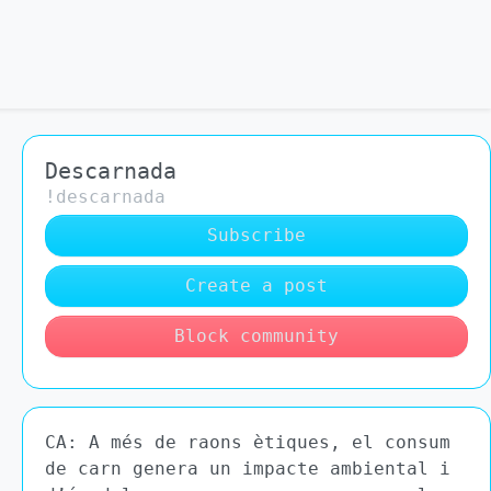
Descarnada
!descarnada
Subscribe
Create a post
Block community
CA: A més de raons ètiques, el consum
de carn genera un impacte ambiental i