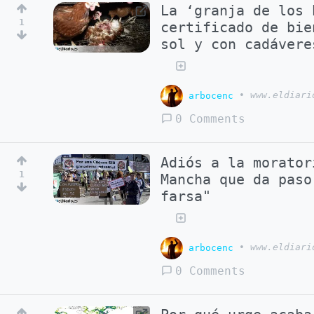
La ‘granja de los 
1
certificado de bie
sol y con cadávere
arbocenc
•
www.eldiari
0 Comments
Adiós a la morator
1
Mancha que da paso
farsa"
arbocenc
•
www.eldiari
0 Comments