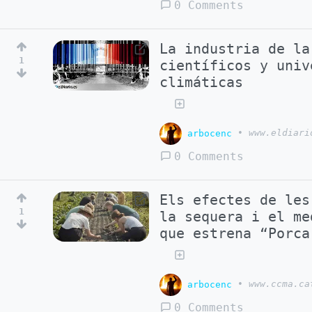
0 Comments
La industria de la
1
científicos y univ
climáticas
arbocenc
•
www.eldiari
0 Comments
Els efectes de les
1
la sequera i el me
que estrena “Porca
arbocenc
•
www.ccma.ca
0 Comments