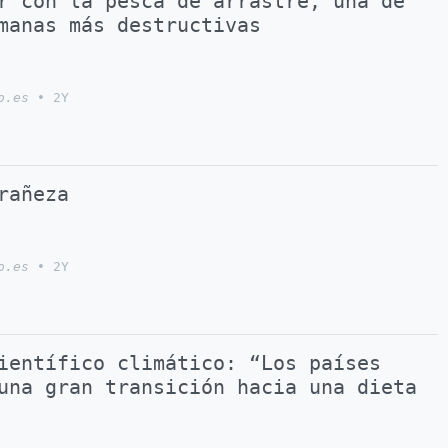
r con la pesca de arrastre, una de
manas más destructivas
o.es
•
2Y
rañeza
o.es
•
2Y
ientífico climático: “Los países
una gran transición hacia una dieta