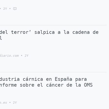
•
2Y
•
del terror’ salpica a la cadena de
l
diario.com
•
2Y
dustria cárnica en España para
nforme sobre el cáncer de la OMS
o.es
•
2Y