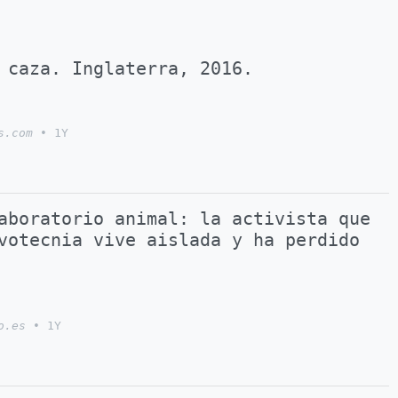
 caza. Inglaterra, 2016.
s.com
•
1Y
aboratorio animal: la activista que
votecnia vive aislada y ha perdido
o.es
•
1Y