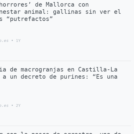
horrores’ de Mallorca con
nestar animal: gallinas sin ver el
s “putrefactos”
o.es
•
1Y
ia de macrogranjas en Castilla-La
 a un decreto de purines: “Es una
o.es
•
2Y