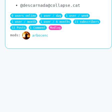
@descarnada@collapse.cat
0 users online
1 user
/
day
1 user
/
week
1 user
/
month
1 user
/
6 months
23 subscribers
33 Posts
1 Comment
Modlog
mods
:
arbocenc