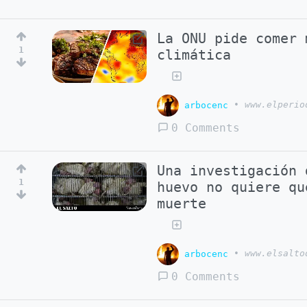
La ONU pide comer 
1
climática
arbocenc
•
www.elperio
0 Comments
Una investigación 
1
huevo no quiere qu
muerte
arbocenc
•
www.elsalto
0 Comments