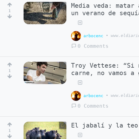
Media veda: matar 
1
un verano de sequí
arbocenc
•
www.eldiari
0 Comments
Troy Vettese: “Si 
1
carne, no vamos a 
arbocenc
•
www.eldiari
0 Comments
El jabalí y la teo
1