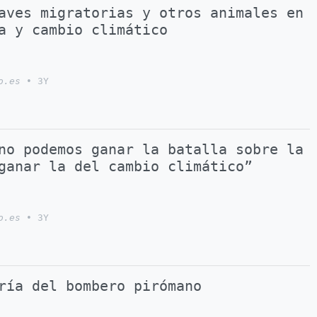
aves migratorias y otros animales en
a y cambio climático
o.es
•
3Y
no podemos ganar la batalla sobre la
ganar la del cambio climático”
o.es
•
3Y
ría del bombero pirómano