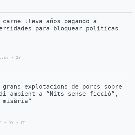
 carne lleva años pagando a
ersidades para bloquear políticas
o.es
•
2Y
 grans explotacions de porcs sobre
di ambient a “Nits sense ficció”,
 misèria”
t
•
3Y
•