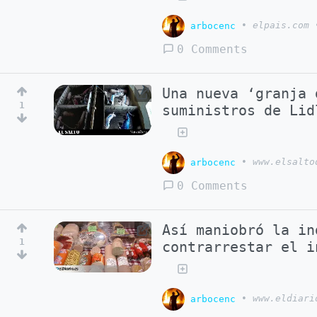
arbocenc
•
elpais.com
0 Comments
Una nueva ‘granja 
1
suministros de Lid
arbocenc
•
www.elsalto
0 Comments
Así maniobró la in
1
contrarrestar el i
arbocenc
•
www.eldiari