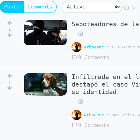
Posts
Comments
Saboteadores de la
1
arbocenc
•
traslosmuro
0 Comments
Infiltrada en el l
1
destapó el caso Vi
su identidad
arbocenc
•
www.eldiari
0 Comments