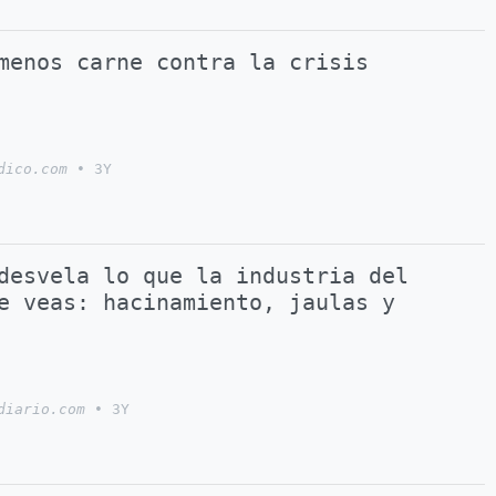
menos carne contra la crisis
dico.com
•
3Y
desvela lo que la industria del
e veas: hacinamiento, jaulas y
diario.com
•
3Y