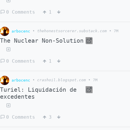
0 Comments
1
arbocenc
•
thehonestsorcerer.substack.com
•
7M
The Nuclear Non-Solution
0 Comments
1
arbocenc
•
crashoil.blogspot.com
•
7M
Turiel: Liquidación de
excedentes
0 Comments
3