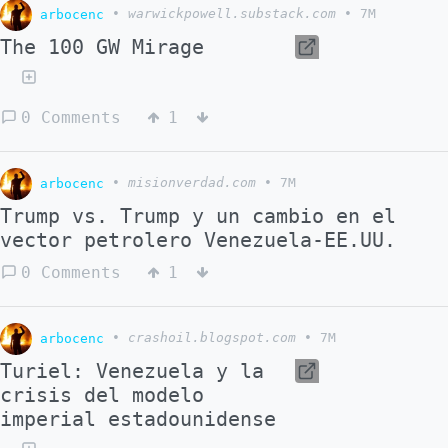
arbocenc
•
warwickpowell.substack.com
•
7M
las ideas y mas inútiles sus altos
The 100 GW Mirage
funcionarios) diciendo aquello de "Thank you
for your attention to this matter" Joder que
panda. Autor: Pedro P.
0 Comments
1
arbocenc
•
misionverdad.com
•
7M
Trump vs. Trump y un cambio en el
vector petrolero Venezuela-EE.UU.
0 Comments
1
arbocenc
•
crashoil.blogspot.com
•
7M
Turiel: Venezuela y la
crisis del modelo
imperial estadounidense