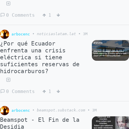
0 Comments
1
arbocenc
•
noticiaslatam.lat
•
3M
¿Por qué Ecuador
enfrenta una crisis
eléctrica si tiene
suficientes reservas de
hidrocarburos?
0 Comments
1
arbocenc
•
beamspot.substack.com
•
3M
Beamspot - El Fin de la
Desidia