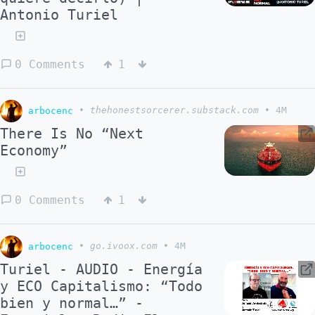
Antonio Turiel
0 Comments
1
arbocenc
•
thehonestsorcerer.substack.com
•
4M
There Is No “Next
Economy”
0 Comments
1
arbocenc
•
go.ivoox.com
•
4M
Turiel - AUDIO - Energía
y ECO Capitalismo: “Todo
bien y normal…” -