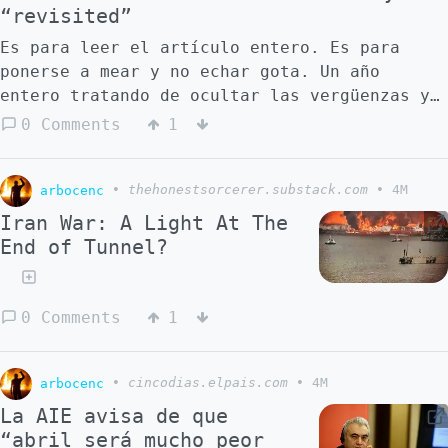
“revisited”
Es para leer el artículo entero. Es para
ponerse a mear y no echar gota. Un año
entero tratando de ocultar las vergüenzas y
echando balones fuera a la responsabilidad
0 Comments
1
de la energía fotovoltaica en el gran apagón
de 28 de abril de 2025. Un año entero
exculpando vergonzosamente a los errores
arbocenc
•
thehonestsorcerer.substack.com
•
4M
cometidos en su despliegue, su cantidad
Iran War: A Light At The
sobre el total de la potencia instalada, su
End of Tunnel?
desprecio por la necesidad de balancear la
red. Escondiendo que se permitía instalar
fotovoltaica a cascoporro, sin control
0 Comments
1
alguno de sus operaciones y del necesario
control de tensión. Un año escondiendo que
la formacion de precios mayoristas del
arbocenc
•
cincodias.elpais.com
•
4M
mercado eléctrico daba precios negativos y
La AIE avisa de que
les hacia perder dinero a los grandes
“abril será mucho peor