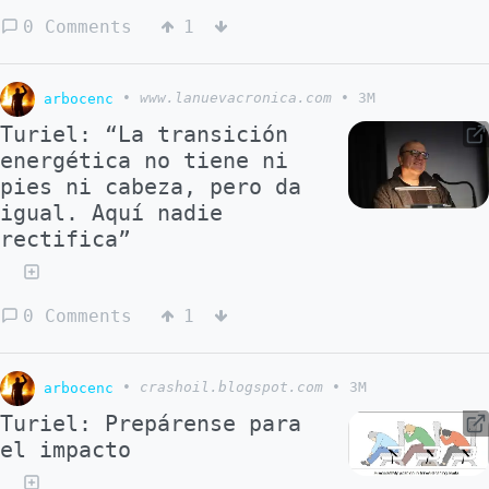
0 Comments
1
arbocenc
•
www.lanuevacronica.com
•
3M
Turiel: “La transición
energética no tiene ni
pies ni cabeza, pero da
igual. Aquí nadie
rectifica”
0 Comments
1
arbocenc
•
crashoil.blogspot.com
•
3M
Turiel: Prepárense para
el impacto