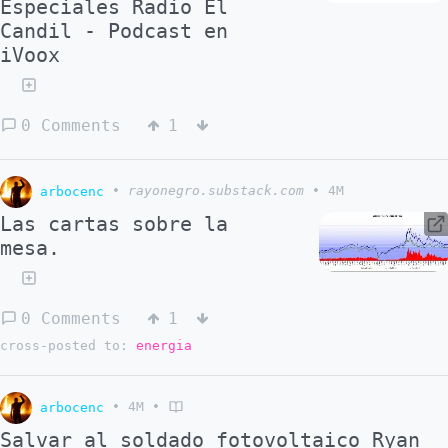
Especiales Radio El
Candil - Podcast en
iVoox
0 Comments
1
arbocenc
•
rayonegro.substack.com
•
4M
Las cartas sobre la
mesa.
0 Comments
1
cross-posted to:
energia
arbocenc
•
4M
•
Salvar al soldado fotovoltaico Ryan