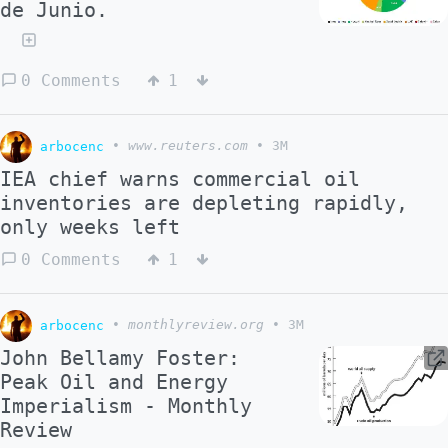
de Junio.
0 Comments
1
arbocenc
•
www.reuters.com
•
3M
IEA chief warns commercial oil
inventories are depleting rapidly,
only weeks left
0 Comments
1
arbocenc
•
monthlyreview.org
•
3M
John Bellamy Foster:
Peak Oil and Energy
Imperialism - Monthly
Review