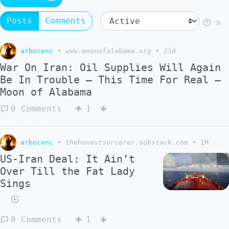
Posts
Comments
arbocenc
•
www.moonofalabama.org
•
23d
War On Iran: Oil Supplies Will Again
Be In Trouble – This Time For Real –
Moon of Alabama
0 Comments
1
arbocenc
•
thehonestsorcerer.substack.com
•
1M
US-Iran Deal: It Ain’t
Over Till the Fat Lady
Sings
0 Comments
1