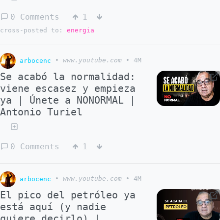
0 Comments
1
cross-posted to:
energia
arbocenc
•
www.youtube.com
•
4M
Se acabó la normalidad:
viene escasez y empieza
ya | Únete a NONORMAL |
Antonio Turiel
0 Comments
1
arbocenc
•
www.youtube.com
•
4M
El pico del petróleo ya
está aquí (y nadie
quiere decirlo) |