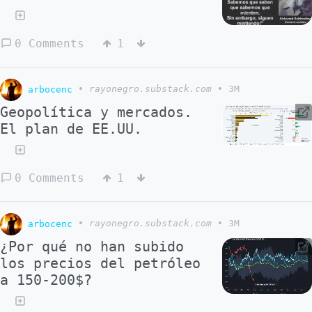
0 Comments
1
arbocenc
•
rayonegro.substack.com
•
3M
Geopolítica y mercados.
El plan de EE.UU.
0 Comments
1
arbocenc
•
rayonegro.substack.com
•
3M
¿Por qué no han subido
los precios del petróleo
a 150-200$?