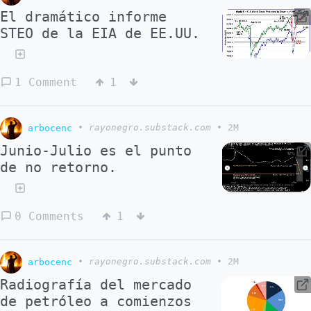
El dramático informe
STEO de la EIA de EE.UU.
1 Comment
1
arbocenc
•
rayonegro.substack.com
•
2M
Junio-Julio es el punto
de no retorno.
0 Comments
1
arbocenc
•
rayonegro.substack.com
•
2M
Radiografía del mercado
de petróleo a comienzos