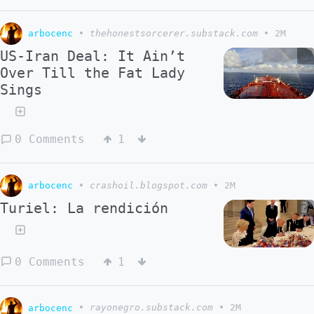
arbocenc
•
thehonestsorcerer.substack.com
•
2M
US-Iran Deal: It Ain’t
Over Till the Fat Lady
Sings
0 Comments
1
arbocenc
•
crashoil.blogspot.com
•
2M
Turiel: La rendición
0 Comments
1
arbocenc
•
rayonegro.substack.com
•
2M