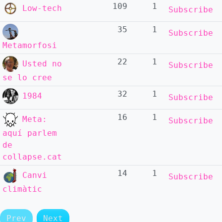
109
1
Low-tech
Subscribe
35
1
Subscribe
Metamorfosi
22
1
Usted no
Subscribe
se lo cree
32
1
1984
Subscribe
16
1
Meta:
Subscribe
aquí parlem
de
collapse.cat
14
1
Canvi
Subscribe
climàtic
Prev
Next