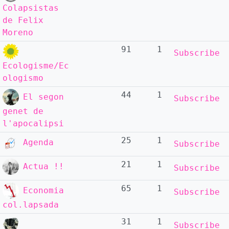
Colapsistas
de Felix
Moreno
91
1
Subscribe
Ecologisme/Ec
ologismo
44
1
El segon
Subscribe
genet de
l'apocalipsi
25
1
Agenda
Subscribe
21
1
Actua !!
Subscribe
65
1
Economia
Subscribe
col.lapsada
31
1
Subscribe