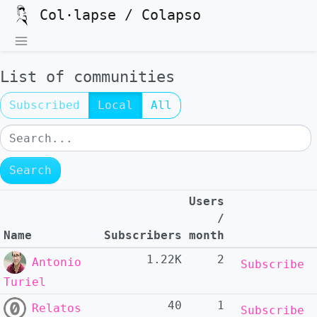
Col·lapse / Colapso
List of communities
Subscribed
Local
All
Search
Search
Users
/
Name
Subscribers
month
1.22K
2
Antonio
Subscribe
Turiel
40
1
Relatos
Subscribe