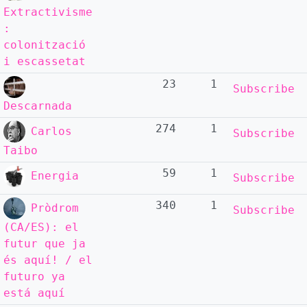
Extractivisme
:
colonització
i escassetat
23
1
Subscribe
Descarnada
274
1
Carlos
Subscribe
Taibo
59
1
Energia
Subscribe
340
1
Pròdrom
Subscribe
(CA/ES): el
futur que ja
és aquí! / el
futuro ya
está aquí