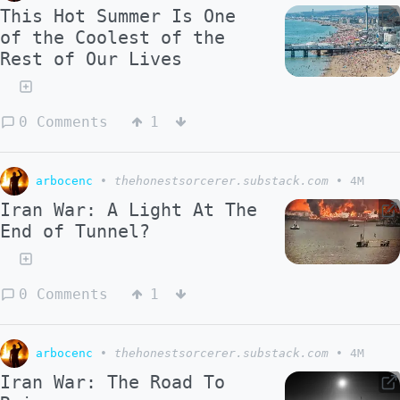
This Hot Summer Is One
of the Coolest of the
Rest of Our Lives
0 Comments
1
arbocenc
•
thehonestsorcerer.substack.com
•
4M
Iran War: A Light At The
End of Tunnel?
0 Comments
1
arbocenc
•
thehonestsorcerer.substack.com
•
4M
Iran War: The Road To