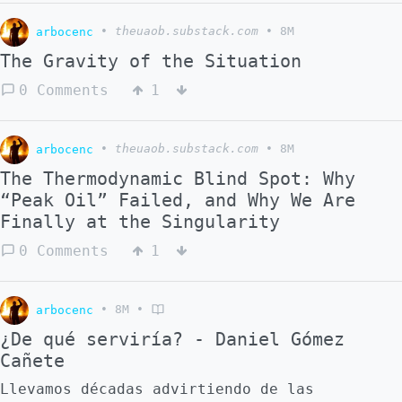
arbocenc
•
theuaob.substack.com
•
8M
The Gravity of the Situation
0 Comments
1
arbocenc
•
theuaob.substack.com
•
8M
The Thermodynamic Blind Spot: Why
“Peak Oil” Failed, and Why We Are
Finally at the Singularity
0 Comments
1
arbocenc
•
8M
•
¿De qué serviría? - Daniel Gómez
Cañete
Llevamos décadas advirtiendo de las