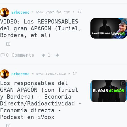
02057-4 Hubau et al. (2020), Nature:
transición de bosques tropicales africanos y
arbocenc
•
www.youtube.com
•
1Y
amazónicos hacia fuentes netas de carbono.
VIDEO: Los RESPONSABLES
del gran APAGÓN (Turiel,
Bordera, et al)
0 Comments
1
arbocenc
•
www.ivoox.com
•
1Y
Los responsables del
GRAN APAGÓN (con Turiel
y Bordera) - Economía
Directa/Radioactividad -
Economía directa -
Podcast en iVoox