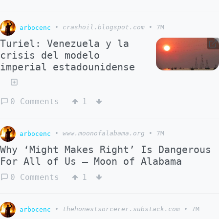
arbocenc
•
crashoil.blogspot.com
•
7M
Turiel: Venezuela y la
crisis del modelo
imperial estadounidense
0 Comments
1
arbocenc
•
www.moonofalabama.org
•
7M
Why ‘Might Makes Right’ Is Dangerous
For All of Us – Moon of Alabama
0 Comments
1
arbocenc
•
thehonestsorcerer.substack.com
•
7M