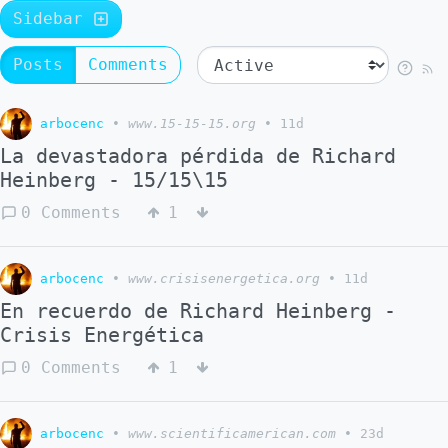
Sidebar
Posts
Comments
arbocenc
•
www.15-15-15.org
•
11d
La devastadora pérdida de Richard
Heinberg - 15/15\15
0 Comments
1
arbocenc
•
www.crisisenergetica.org
•
11d
En recuerdo de Richard Heinberg -
Crisis Energética
0 Comments
1
arbocenc
•
www.scientificamerican.com
•
23d