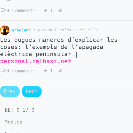
0 Comments
1
arbocenc
•
personal.calbasi.net
•
1Y
Les dugues maneres d’explicar les
coses: l’exemple de l’apagada
elèctrica peninsular |
personal.calbasi.net
0 Comments
1
Prev
Next
BE:
0.17.0
Modlog