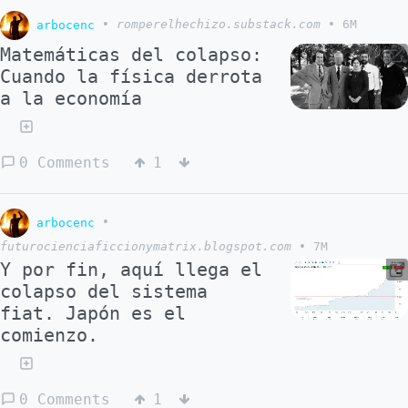
arbocenc
•
romperelhechizo.substack.com
•
6M
Matemáticas del colapso:
Cuando la física derrota
a la economía
0 Comments
1
arbocenc
•
futurocienciaficcionymatrix.blogspot.com
•
7M
Y por fin, aquí llega el
colapso del sistema
fiat. Japón es el
comienzo.
0 Comments
1