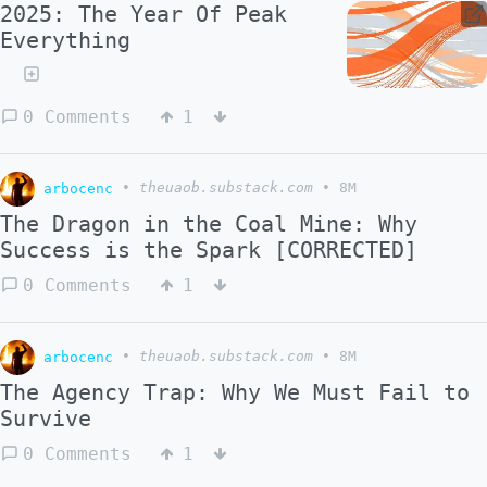
2025: The Year Of Peak
Everything
0 Comments
1
arbocenc
•
theuaob.substack.com
•
8M
The Dragon in the Coal Mine: Why
Success is the Spark [CORRECTED]
0 Comments
1
arbocenc
•
theuaob.substack.com
•
8M
The Agency Trap: Why We Must Fail to
Survive
0 Comments
1