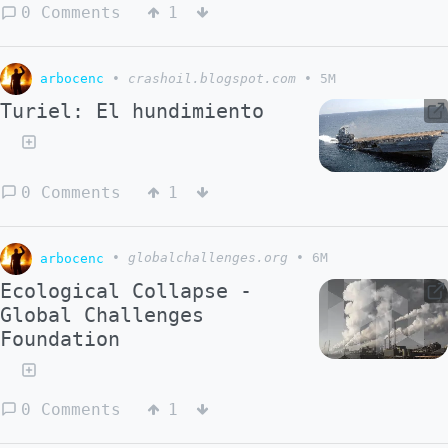
0 Comments
1
arbocenc
•
crashoil.blogspot.com
•
5M
Turiel: El hundimiento
0 Comments
1
arbocenc
•
globalchallenges.org
•
6M
Ecological Collapse -
Global Challenges
Foundation
0 Comments
1