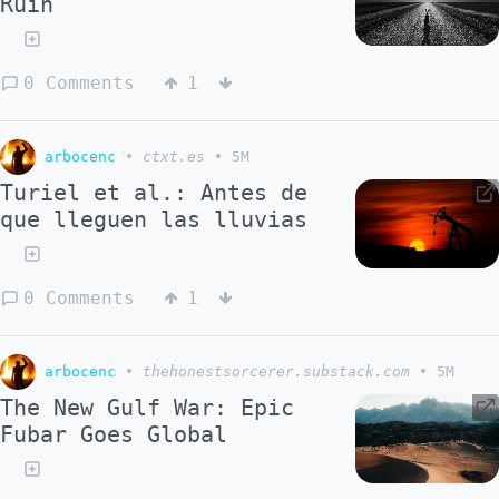
Ruin
0 Comments
1
arbocenc
•
ctxt.es
•
5M
Turiel et al.: Antes de
que lleguen las lluvias
0 Comments
1
arbocenc
•
thehonestsorcerer.substack.com
•
5M
The New Gulf War: Epic
Fubar Goes Global