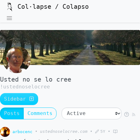
Col·lapse / Colapso
Usted no se lo cree
!ustednoselocree
Sidebar
Posts
Comments
arbocenc
•
ustednoselocree.com
•
5Y
•