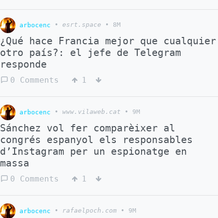
—incloent-hi molt especialment els EUA— ha
traït completament el seu esperit i els seus
arbocenc
•
esrt.space
•
8M
principis.
http://en.kremlin.ru/events/president/news/7
¿Qué hace Francia mejor que cualquier
otro país?: el jefe de Telegram
responde
0 Comments
1
arbocenc
•
www.vilaweb.cat
•
9M
Sánchez vol fer comparèixer al
congrés espanyol els responsables
d’Instagram per un espionatge en
massa
0 Comments
1
arbocenc
•
rafaelpoch.com
•
9M