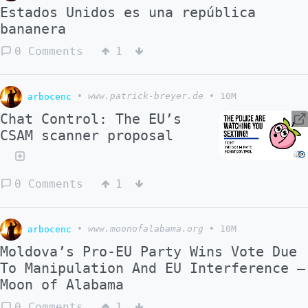
Estados Unidos es una república
bananera
0 Comments
1
arbocenc
•
www.patrick-breyer.de
•
10M
Chat Control: The EU’s
CSAM scanner proposal
0 Comments
1
arbocenc
•
www.moonofalabama.org
•
10M
Moldova’s Pro-EU Party Wins Vote Due
To Manipulation And EU Interference –
Moon of Alabama
0 Comments
1