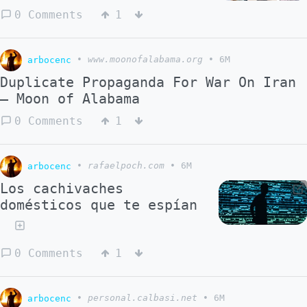
0 Comments
1
arbocenc
•
www.moonofalabama.org
•
6M
Duplicate Propaganda For War On Iran
– Moon of Alabama
0 Comments
1
arbocenc
•
rafaelpoch.com
•
6M
Los cachivaches
domésticos que te espían
0 Comments
1
arbocenc
•
personal.calbasi.net
•
6M