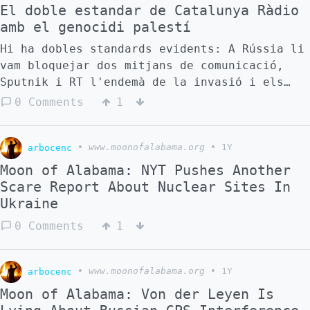
El doble estandar de Catalunya Ràdio
amb el genocidi palestí
Hi ha dobles standards evidents: A Rússia li
vam bloquejar dos mitjans de comunicació,
Sputnik i RT l'endemà de la invasió i els
mitjans de capital i línia editorial israelí
0 Comments
1
continuen campant 2 anys després que la
massacre de 20.000 nens (i molts més avis,
pares, etc) hagi començat. Però n'hi ha de
arbocenc
•
www.moonofalabama.org
•
1Y
més subtils, com la tertúlia d'avui a
Moon of Alabama: NYT Pushes Another
Catalunya Ràdio, al show que munten a can
Scare Report About Nuclear Sites In
Ustrell. Avui teníem un tertulià, en Pau
Ukraine
Llonch, denunciant el genocidi i els
0 Comments
1
genocides, i un convergent banalitzant
l'extermini de població civil. Us imagineu a
la tertúlia de Catalunya Ràdio quan parlen
arbocenc
•
www.moonofalabama.org
•
1Y
de violència de gènere després què hi hagi
Moon of Alabama: Von der Leyen Is
hagut un o dos casos de violència vicària,