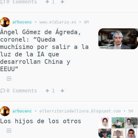
0 Comments
1
arbocenc
•
www.eldiario.es
•
4M
Ángel Gómez de Ágreda,
coronel: “Queda
muchísimo por salir a la
luz de la IA que
desarrollan China y
EEUU”
0 Comments
1
arbocenc
•
elterritoriodellince.blogspot.com
•
5M
Los hijos de los otros