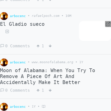
arbocenc
•
rafaelpoch.com
•
10M
El Gladio sueco
0 Comments
1
arbocenc
•
www.moonofalabama.org
•
1Y
Moon of Alabama: When You Try To
Remove A Piece Of Art And
Accidentally Make It Better
0 Comments
1
arbocenc
•
1Y
•