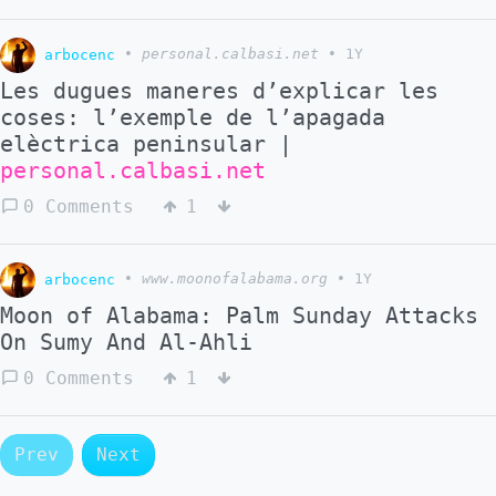
arbocenc
•
personal.calbasi.net
•
1Y
Les dugues maneres d’explicar les
coses: l’exemple de l’apagada
elèctrica peninsular |
personal.calbasi.net
0 Comments
1
arbocenc
•
www.moonofalabama.org
•
1Y
Moon of Alabama: Palm Sunday Attacks
On Sumy And Al-Ahli
0 Comments
1
Prev
Next