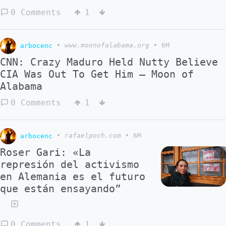
0 Comments
1
arbocenc
•
www.moonofalabama.org
•
6M
CNN: Crazy Maduro Held Nutty Believe
CIA Was Out To Get Him – Moon of
Alabama
0 Comments
1
arbocenc
•
rafaelpoch.com
•
6M
Roser Gari: «La
represión del activismo
en Alemania es el futuro
que están ensayando”
0 Comments
1