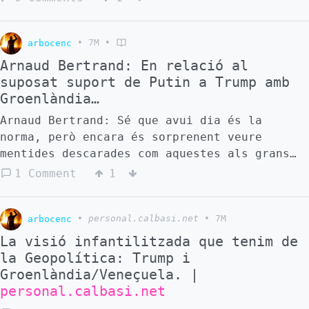
arbocenc
•
7M
•
Arnaud Bertrand: En relació al
suposat suport de Putin a Trump amb
Groenlàndia…
Arnaud Bertrand: Sé que avui dia és la
norma, però encara és sorprenent veure
mentides descarades com aquestes als grans
mitjans de comunicació. Putin no va donar
1 Comment
1
suport de cap manera a l'«adquisició de
Groenlàndia per part de Trump»; de fet, la
va qualificar de «preocupant» perquè
arbocenc
•
personal.calbasi.net
•
7M
demostra que «els països de l'OTAN designen
La visió infantilitzada que tenim de
cada cop més el Gran Nord com a trampolí per
la Geopolítica: Trump i
a possibles conflictes». I va afegir que
Groenlàndia/Veneçuela. |
Rússia havia de «partir de les realitats
personal.calbasi.net
actuals i respondre a tot això». Estic fent