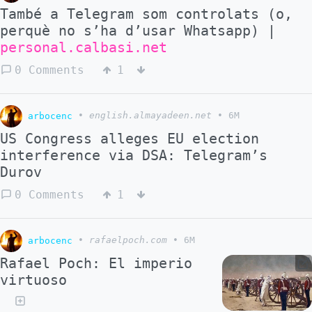
També a Telegram som controlats (o,
perquè no s’ha d’usar Whatsapp) |
personal.calbasi.net
0 Comments
1
arbocenc
•
english.almayadeen.net
•
6M
US Congress alleges EU election
interference via DSA: Telegram’s
Durov
0 Comments
1
arbocenc
•
rafaelpoch.com
•
6M
Rafael Poch: El imperio
virtuoso