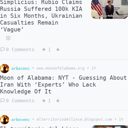
Simplicius: Rubio Claims
Russia Suffered 100k KIA
in Six Months, Ukrainian
Casualties Remain
‘Vague’
0 Comments
1
arbocenc
•
www.moonofalabama.org
•
1Y
Moon of Alabama: NYT - Guessing About
Iran With ‘Experts’ Who Lack
Knowledge Of It
0 Comments
1
arbocenc
•
elterritoriodellince.blogspot.com
•
1Y