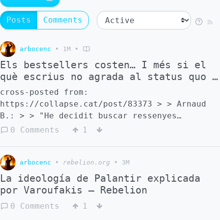
Posts
Comments
arbocenc
•
1M
•
Els bestsellers costen… I més si el
què escrius no agrada al status quo …
cross-posted from:
https://collapse.cat/post/83373 > > Arnaud
B.: > > "He decidit buscar ressenyes
independents de la versió anglesa de l'últim
0 Comments
1
llibre de Xi Jinping, publicat fa un any,
per veure què en deia la gent, ja que jo
mateix no l'havia llegit. > > Per a la meva
arbocenc
•
rebelion.org
•
3M
sorpresa, no en vaig trobar cap: ni una sola
La ideología de Palantir explicada
ressenya reflexiva sobre el llibre! Fins i
por Varoufakis – Rebelion
tot a Amazon, comproveu-ho vosaltres
0 Comments
1
mateixos (amazon.com/XI-JINPING-GOV…): el