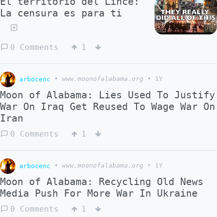
El territorio del Lince:
La censura es para ti
0 Comments
1
arbocenc
•
www.moonofalabama.org
•
1Y
Moon of Alabama: Lies Used To Justify
War On Iraq Get Reused To Wage War On
Iran
0 Comments
1
arbocenc
•
www.moonofalabama.org
•
1Y
Moon of Alabama: Recycling Old News
Media Push For More War In Ukraine
0 Comments
1