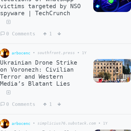
victims targeted by NSO
spyware | TechCrunch
0 Comments
1
arbocenc
•
southfront.press
•
1Y
Ukrainian Drone Strike
on Voronezh: Civilian
Terror and Western
Media’s Blatant Lies
0 Comments
1
arbocenc
•
simplicius76.substack.com
•
1Y