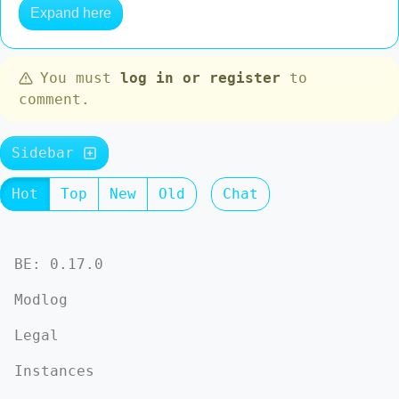
Expand here
You must
log in or register
to
comment.
Sidebar
Hot
Top
New
Old
Chat
BE: 0.17.0
Modlog
Legal
Instances