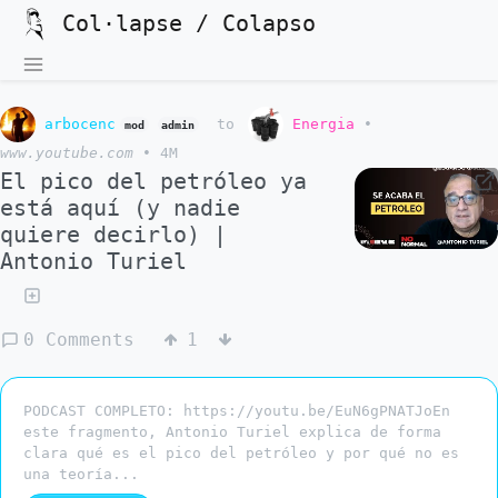
Col·lapse / Colapso
arbocenc
to
Energia
•
mod
admin
www.youtube.com
•
4M
El pico del petróleo ya
está aquí (y nadie
quiere decirlo) |
Antonio Turiel
0 Comments
1
PODCAST COMPLETO: https://youtu.be/EuN6gPNATJoEn
este fragmento, Antonio Turiel explica de forma
clara qué es el pico del petróleo y por qué no es
una teoría...