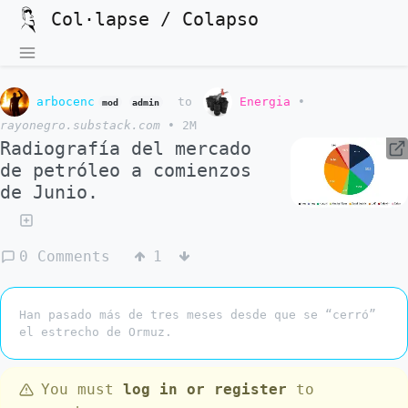
Col·lapse / Colapso
arbocenc
to
Energia
•
mod
admin
rayonegro.substack.com
•
2M
Radiografía del mercado
de petróleo a comienzos
de Junio.
0 Comments
1
Han pasado más de tres meses desde que se “cerró”
el estrecho de Ormuz.
You must
log in or register
to