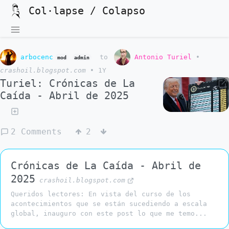
Col·lapse / Colapso
arbocenc
to
Antonio Turiel
•
mod
admin
crashoil.blogspot.com
•
1Y
Turiel: Crónicas de La
Caída - Abril de 2025
2 Comments
2
Crónicas de La Caída - Abril de
2025
crashoil.blogspot.com
Queridos lectores: En vista del curso de los
acontecimientos que se están sucediendo a escala
global, inauguro con este post lo que me temo...