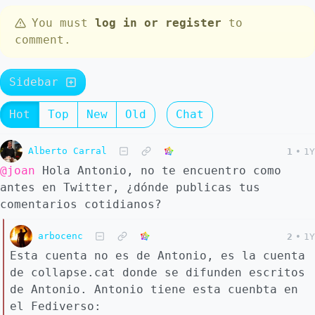
You must
log in or register
to
comment.
Sidebar
Hot
Top
New
Old
Chat
Alberto Carral
1
•
1Y
@joan
Hola Antonio, no te encuentro como
antes en Twitter, ¿dónde publicas tus
comentarios cotidianos?
arbocenc
2
•
1Y
Esta cuenta no es de Antonio, es la cuenta
de collapse.cat donde se difunden escritos
de Antonio. Antonio tiene esta cuenbta en
el Fediverso: