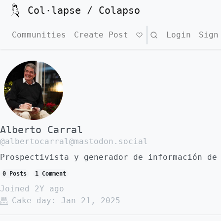
Col·lapse / Colapso
Communities
Create Post
Search
Login
Sign
Alberto Carral
@albertocarral@mastodon.social
Prospectivista y generador de información de
0 Posts
1 Comment
Joined
2Y ago
Cake day:
Jan 21, 2025