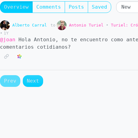
Overview
Comments
Posts
Saved
Alberto Carral
Antonio Turiel
to
•
Turiel: Cró
•
1Y
@joan
Hola Antonio, no te encuentro como ante
comentarios cotidianos?
Prev
Next