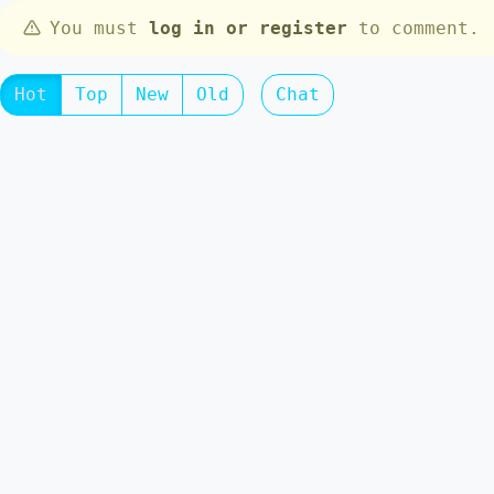
You must
log in or register
to comment.
Hot
Top
New
Old
Chat