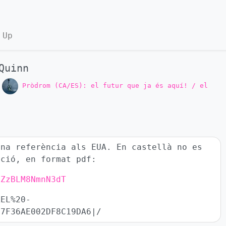
 Up
Quinn
o
Pròdrom (CA/ES): el futur que ja és aquí! / el
una referència als EUA. En castellà no es
cció, en format pdf:
kZzBLM8NmnN3dT
AEL%20-
F7F36AE002DF8C19DA6|/