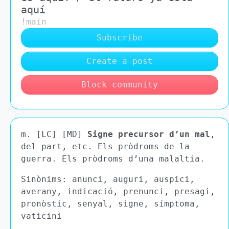
aquí
!main
Subscribe
Create a post
Block community
m. [LC] [MD]
Signe precursor d’un mal
,
del part, etc. Els pròdroms de la
guerra. Els pròdroms d’una malaltia.
Sinònims: anunci, auguri, auspici,
averany, indicació, prenunci, presagi,
pronòstic, senyal, signe, símptoma,
vaticini