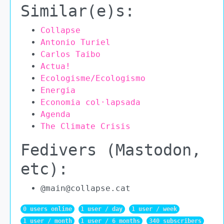
Similar(e)s:
Collapse
Antonio Turiel
Carlos Taibo
Actua!
Ecologisme/Ecologismo
Energia
Economia col·lapsada
Agenda
The Climate Crisis
Fedivers (Mastodon,
etc):
@main@collapse.cat
0 users online
1 user / day
1 user / week
1 user / month
1 user / 6 months
340 subscribers