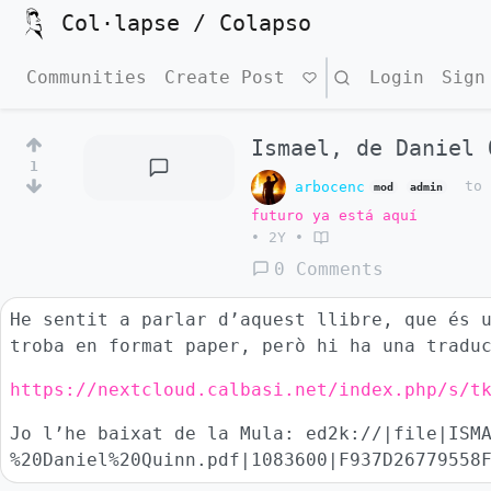
Col·lapse / Colapso
Communities
Create Post
Search
Login
Sign
Ismael, de Daniel 
1
arbocenc
t
mod
admin
futuro ya está aquí
•
2Y
•
0 Comments
He sentit a parlar d’aquest llibre, que és 
troba en format paper, però hi ha una tradu
https://nextcloud.calbasi.net/index.php/s/t
Jo l’he baixat de la Mula: ed2k://|file|ISM
%20Daniel%20Quinn.pdf|1083600|F937D26779558