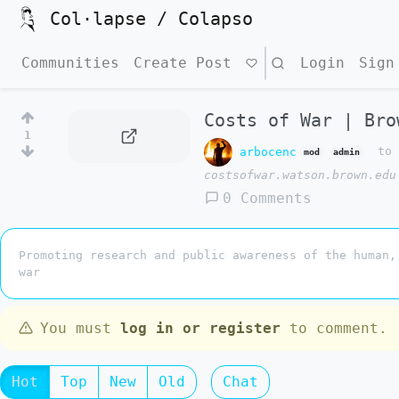
Col·lapse / Colapso
Communities
Create Post
Search
Login
Sign
Costs of War | Bro
1
arbocenc
t
mod
admin
costsofwar.watson.brown.edu
0 Comments
Promoting research and public awareness of the human,
war
You must
log in or register
to comment.
Hot
Top
New
Old
Chat