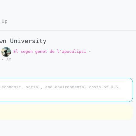
 Up
wn University
o
El segon genet de l'apocalipsi
•
•
3M
 economic, social, and environmental costs of U.S.