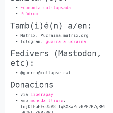
Economia col·lapsada
Pròdrom
Tamb(i)é(n) a/en:
Matrix: #ucraina:matrix.org
Telegram:
guerra_a_ucraina
Fedivers (Mastodon,
etc):
@guerra@collapse.cat
Donacions
via
Liberapay
amb
moneda lliure
:
fnjD1EuHFeJ5V8TTqKXXxPrvBPP2R7gRWf
qR2FtrKB8:3RJ