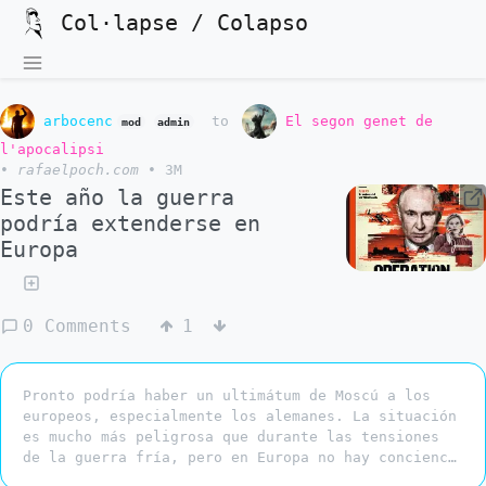
Col·lapse / Colapso
arbocenc
to
El segon genet de
mod
admin
l'apocalipsi
•
rafaelpoch.com
•
3M
Este año la guerra
podría extenderse en
Europa
0 Comments
1
Pronto podría haber un ultimátum de Moscú a los
europeos, especialmente los alemanes. La situación
es mucho más peligrosa que durante las tensiones
de la guerra fría, pero en Europa no hay concienc…