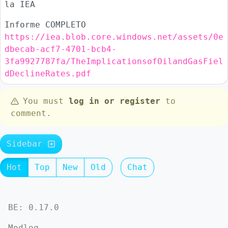
la IEA
Informe COMPLETO
https://iea.blob.core.windows.net/assets/0e
dbecab-acf7-4701-bcb4-
3fa9927787fa/TheImplicationsofOilandGasFiel
dDeclineRates.pdf
You must
log in or register
to
comment.
Sidebar
Hot
Top
New
Old
Chat
BE: 0.17.0
Modlog