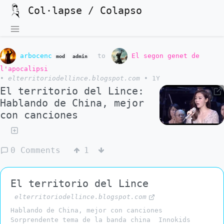
Col·lapse / Colapso
arbocenc
to
El segon genet de
mod
admin
l'apocalipsi
•
elterritoriodellince.blogspot.com
•
1Y
El territorio del Lince:
Hablando de China, mejor
con canciones
0 Comments
1
El territorio del Lince
elterritoriodellince.blogspot.com
Hablando de China, mejor con canciones
Sorprendente tema de la banda china Innokids