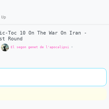
 Up
ic-Toc 10 On The War On Iran -
st Round
o
El segon genet de l'apocalipsi
•