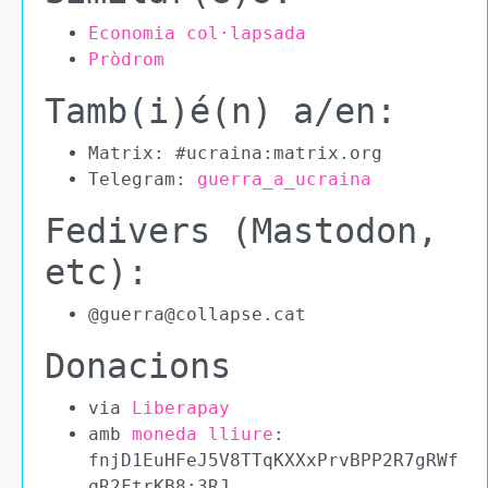
Economia col·lapsada
Pròdrom
Tamb(i)é(n) a/en:
Matrix: #ucraina:matrix.org
Telegram:
guerra_a_ucraina
Fedivers (Mastodon,
etc):
@guerra@collapse.cat
Donacions
via
Liberapay
amb
moneda lliure
:
fnjD1EuHFeJ5V8TTqKXXxPrvBPP2R7gRWf
qR2FtrKB8:3RJ