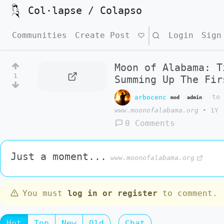
Col·lapse / Colapso
Communities
Create Post
Search
Login
Sign
Moon of Alabama: T
1
Summing Up The Fir
arbocenc
t
mod
admin
www.moonofalabama.org
•
1Y
0 Comments
Just a moment...
www.moonofalabama.org
You must
log in or register
to comment.
Hot
Top
New
Old
Chat