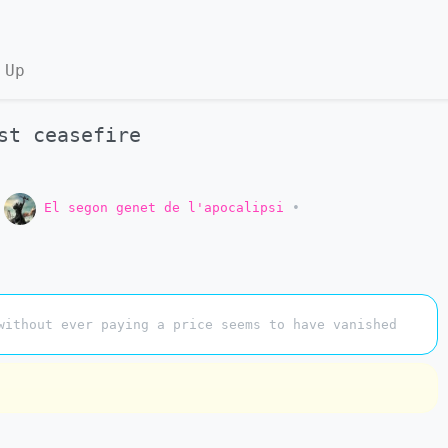
 Up
st ceasefire
o
El segon genet de l'apocalipsi
•
without ever paying a price seems to have vanished