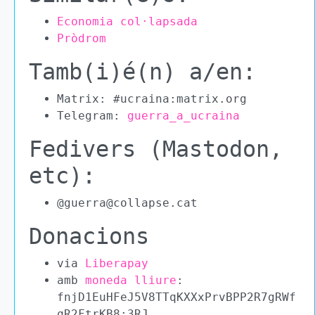
Economia col·lapsada
Pròdrom
Tamb(i)é(n) a/en:
Matrix: #ucraina:matrix.org
Telegram:
guerra_a_ucraina
Fedivers (Mastodon,
etc):
@guerra@collapse.cat
Donacions
via
Liberapay
amb
moneda lliure
:
fnjD1EuHFeJ5V8TTqKXXxPrvBPP2R7gRWf
qR2FtrKB8:3RJ