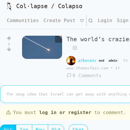
Col·lapse / Colapso
Communities
Create Post
Search
Login
Sign
The world’s crazie
1
arbocenc
t
mod
admin
www.thomasfazi.com
•
1Y
0 Comments
The smug idea that Israel can get away with anything 
You must
log in or register
to comment.
Hot
Top
New
Old
Chat