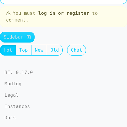
You must
log in or register
to
comment.
Sidebar
Hot
Top
New
Old
Chat
BE: 0.17.0
Modlog
Legal
Instances
Docs