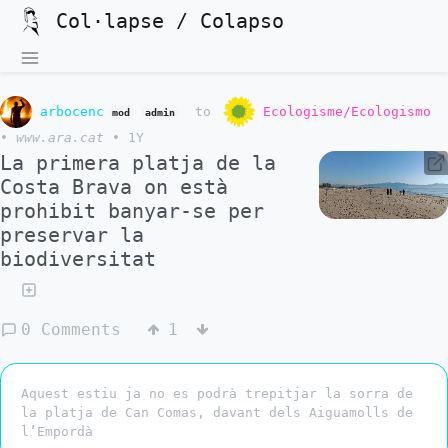
Col·lapse / Colapso
arbocenc
to
Ecologisme/Ecologismo
mod
admin
•
www.ara.cat
•
1Y
La primera platja de la
Costa Brava on està
prohibit banyar-se per
preservar la
biodiversitat
0 Comments
1
Aquest estiu ja no es podrà trepitjar la sorra de
la platja de Can Comas, davant dels Aiguamolls de
l’Empordà