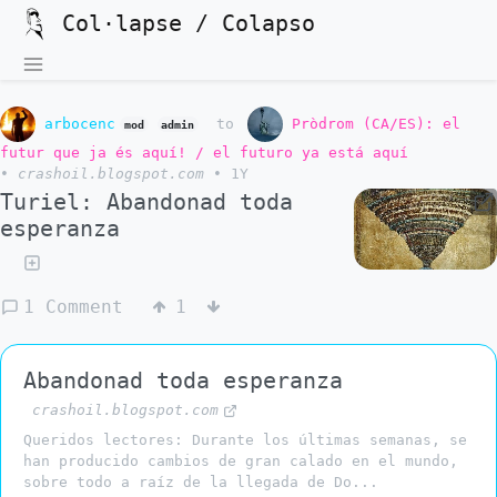
Col·lapse / Colapso
arbocenc
to
Pròdrom (CA/ES): el
mod
admin
futur que ja és aquí! / el futuro ya está aquí
•
crashoil.blogspot.com
•
1Y
Turiel: Abandonad toda
esperanza
1 Comment
1
Abandonad toda esperanza
crashoil.blogspot.com
Queridos lectores: Durante los últimas semanas, se
han producido cambios de gran calado en el mundo,
sobre todo a raíz de la llegada de Do...