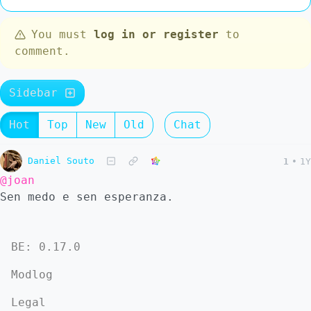
You must
log in or register
to
comment.
Sidebar
Hot
Top
New
Old
Chat
Daniel Souto
1
•
1Y
@joan
Sen medo e sen esperanza.
BE: 0.17.0
Modlog
Legal