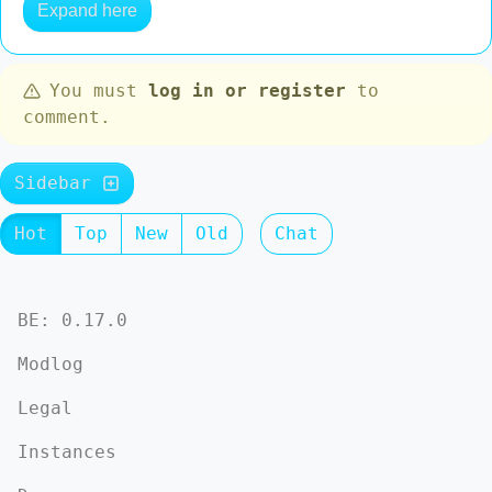
Expand here
You must
log in or register
to
comment.
Sidebar
Hot
Top
New
Old
Chat
BE: 0.17.0
Modlog
Legal
Instances