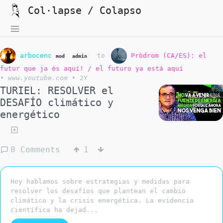
Col·lapse / Colapso
arbocenc
to
Pròdrom (CA/ES): el
mod
admin
futur que ja és aquí! / el futuro ya está aquí
•
www.youtube.com
•
2Y
TURIEL: RESOLVER el
DESAFÍO climático y
energético
0 Comments
1
Hoy hablamos sobre estrategias y medidas para
resolver los desafíos que plantean el cambio
climático y la crisis energética. La evidencia
científica ha dejad...