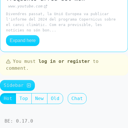
www.youtube.com
Divendres passat, la Unió Europea va publicar
l'informe del 2024 del programa Copernicus sobre
el canvi climàtic. Com era previsible, les
notícies no són bon...
Expand here
You must
log in or register
to
comment.
Sidebar
Hot
Top
New
Old
Chat
BE: 0.17.0