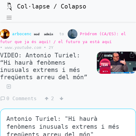
Col·lapse / Colapso
arbocenc
to
Pròdrom (CA/ES): el
mod
admin
futur que ja és aquí! / el futuro ya está aquí
•
www.youtube.com
•
2Y
VIDEO: Antonio Turiel:
“Hi haurà fenòmens
inusuals extrems i més
freqüents arreu del món”
0 Comments
2
Antonio Turiel: "Hi haurà
fenòmens inusuals extrems i més
freqüents arreu del món"