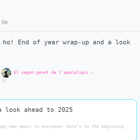
 Up
 ho! End of year wrap-up and a look
o
El segon genet de l'apocalipsi
•
2Y
a look ahead to 2025
ppy new years to everyone: here’s to the beginning