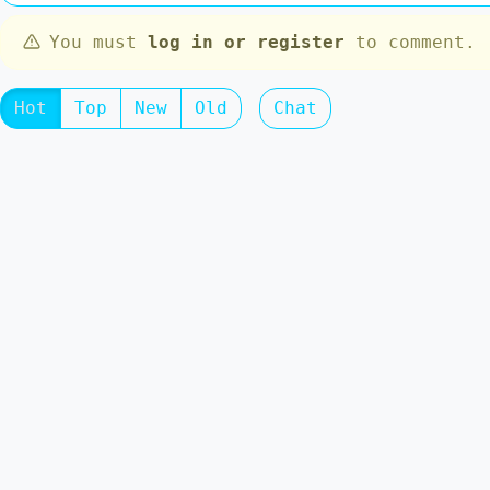
You must
log in or register
to comment.
Hot
Top
New
Old
Chat