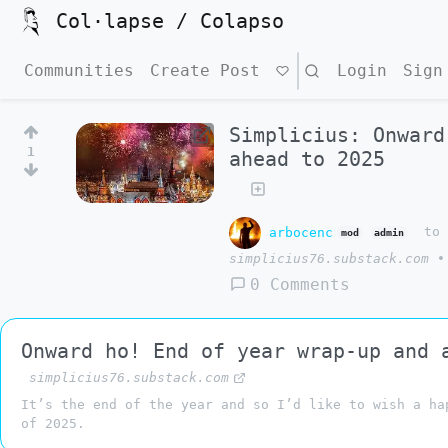
Col·lapse / Colapso
Communities
Create Post
Search
Login
Sign
Simplicius: Onward
1
ahead to 2025
arbocenc
t
mod
admin
simplicius76.substack.com
•
0 Comments
Onward ho! End of year wrap-up and 
simplicius76.substack.com
It’s the end of the year and so I’d like to wish a ha
of 2025.