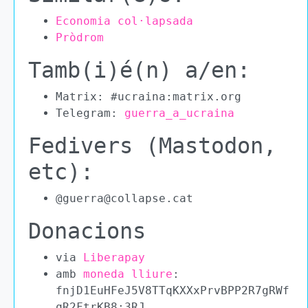
Economia col·lapsada
Pròdrom
Tamb(i)é(n) a/en:
Matrix: #ucraina:matrix.org
Telegram:
guerra_a_ucraina
Fedivers (Mastodon,
etc):
@guerra@collapse.cat
Donacions
via
Liberapay
amb
moneda lliure
:
fnjD1EuHFeJ5V8TTqKXXxPrvBPP2R7gRWf
qR2FtrKB8:3RJ