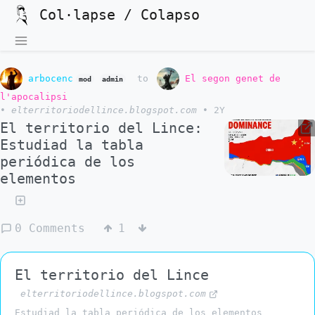
Col·lapse / Colapso
arbocenc
to
El segon genet de
mod
admin
l'apocalipsi
•
elterritoriodellince.blogspot.com
•
2Y
El territorio del Lince:
Estudiad la tabla
periódica de los
elementos
0 Comments
1
El territorio del Lince
elterritoriodellince.blogspot.com
Estudiad la tabla periódica de los elementos