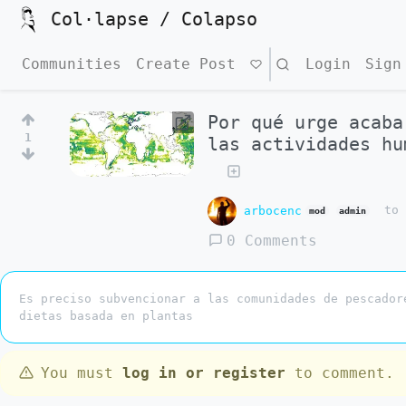
Col·lapse / Colapso
Communities
Create Post
Search
Login
Sign
Por qué urge acaba
1
las actividades hu
arbocenc
t
mod
admin
0 Comments
Es preciso subvencionar a las comunidades de pescador
dietas basada en plantas
You must
log in or register
to comment.