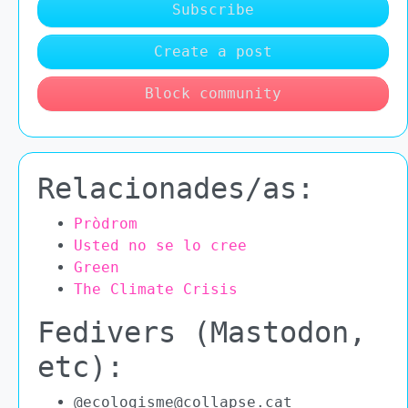
Subscribe
Create a post
Block community
Relacionades/as:
Pròdrom
Usted no se lo cree
Green
The Climate Crisis
Fedivers (Mastodon,
etc):
@ecologisme@collapse.cat