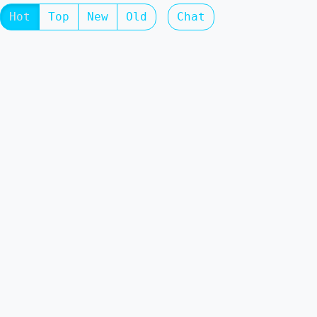
Hot
Top
New
Old
Chat