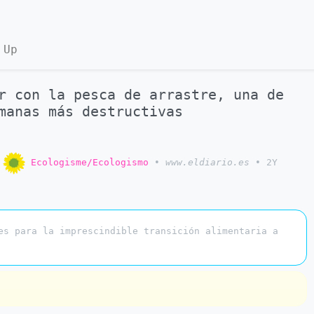
 Up
r con la pesca de arrastre, una de
manas más destructivas
o
Ecologisme/Ecologismo
•
www.eldiario.es
•
2Y
es para la imprescindible transición alimentaria a