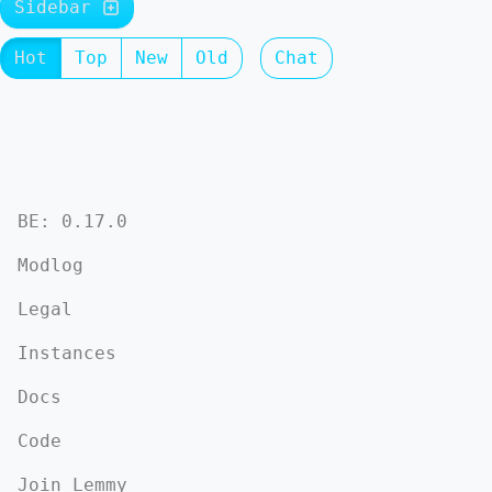
Sidebar
Hot
Top
New
Old
Chat
BE: 0.17.0
Modlog
Legal
Instances
Docs
Code
Join Lemmy