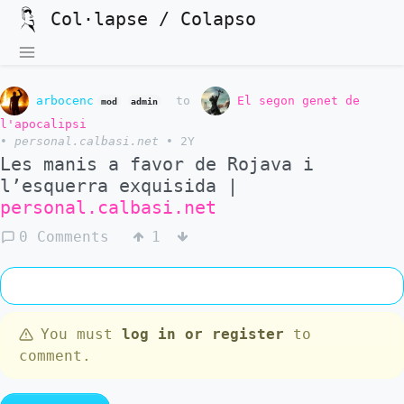
Col·lapse / Colapso
arbocenc
to
El segon genet de
mod
admin
l'apocalipsi
•
personal.calbasi.net
•
2Y
Les manis a favor de Rojava i
l’esquerra exquisida |
personal.calbasi.net
0 Comments
1
You must
log in or register
to
comment.