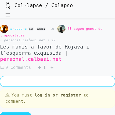
Col·lapse / Colapso
arbocenc
to
El segon genet de
mod
admin
l'apocalipsi
•
personal.calbasi.net
•
2Y
Les manis a favor de Rojava i
l’esquerra exquisida |
personal.calbasi.net
0 Comments
1
You must
log in or register
to
comment.