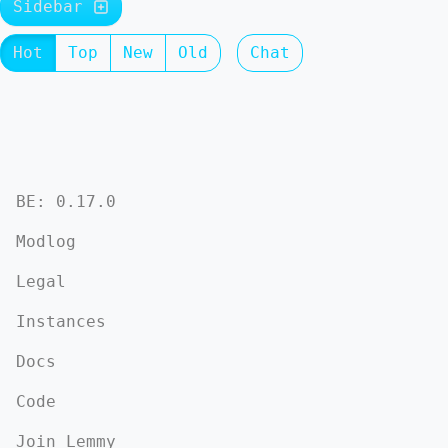
Sidebar
Hot
Top
New
Old
Chat
BE: 0.17.0
Modlog
Legal
Instances
Docs
Code
Join Lemmy