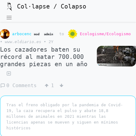
Col·lapse / Colapso
arbocenc
to
Ecologisme/Ecologismo
mod
admin
•
www.eldiario.es
•
2Y
Los cazadores baten su
récord al matar 700.000
grandes piezas en un año
0 Comments
1
Tras el freno obligado por la pandemia de Covid-
19, la caza recupera el pulso y abate 18,8
millones de animales en 2021 mientras las
licencias apenas se mueven y siguen en mínimos
históricos