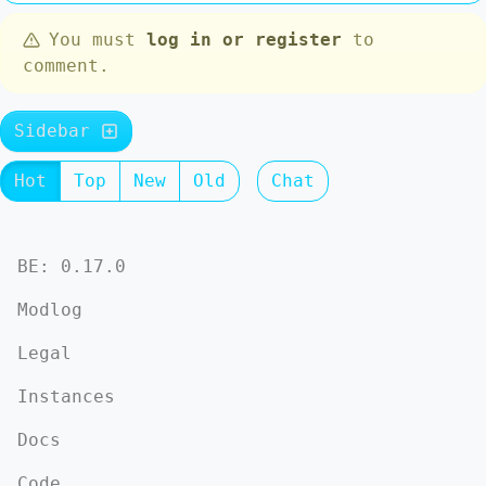
You must
log in or register
to
comment.
Sidebar
Hot
Top
New
Old
Chat
BE: 0.17.0
Modlog
Legal
Instances
Docs
Code