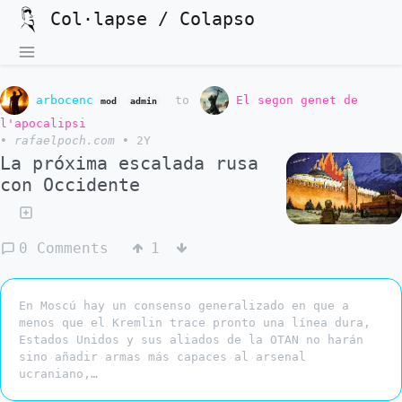
Col·lapse / Colapso
arbocenc
to
El segon genet de
mod
admin
l'apocalipsi
•
rafaelpoch.com
•
2Y
La próxima escalada rusa
con Occidente
0 Comments
1
En Moscú hay un consenso generalizado en que a
menos que el Kremlin trace pronto una línea dura,
Estados Unidos y sus aliados de la OTAN no harán
sino añadir armas más capaces al arsenal
ucraniano,…