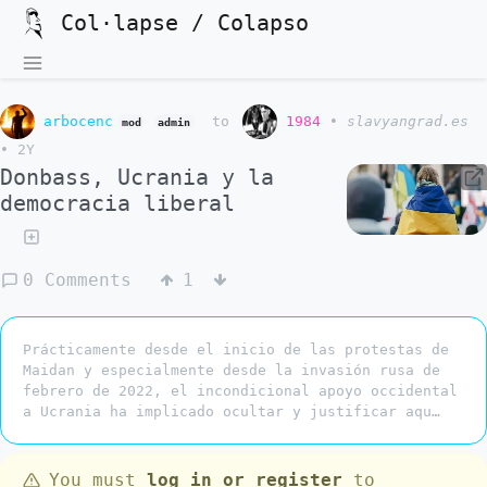
Col·lapse / Colapso
arbocenc
to
1984
•
slavyangrad.es
mod
admin
•
2Y
Donbass, Ucrania y la
democracia liberal
0 Comments
1
Prácticamente desde el inicio de las protestas de
Maidan y especialmente desde la invasión rusa de
febrero de 2022, el incondicional apoyo occidental
a Ucrania ha implicado ocultar y justificar aqu…
You must
log in or register
to