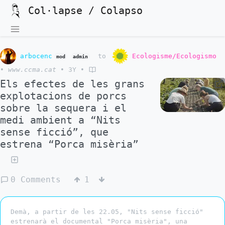
Col·lapse / Colapso
arbocenc
to
Ecologisme/Ecologismo
mod
admin
•
www.ccma.cat
•
3Y
•
Els efectes de les grans
explotacions de porcs
sobre la sequera i el
medi ambient a “Nits
sense ficció”, que
estrena “Porca misèria”
0 Comments
1
Demà, a partir de les 22.05, "Nits sense ficció"
estrenarà el documental "Porca misèria", una