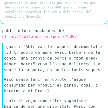
producció de 3Cat produïda per Nanouk Films que
descobreix el mapa de les 900 grans granges
catalanes recorrent l'autovia dels porcs, del
Segrià a l'Empordà.
publicació creuada des de:
https://collapse.cat/post/78807
Ignasi: “Ahir van fer aquest documental a
tv3 Al poble de mons avis, barberà de la
conca, una granja de porcs d “bon area-
albert batet” xupa l’aigua del terme i a
sobre la sequera, estan les fonts seques”
Això sense tenir en compte l’aigua
consumida per produir el pinso, aquí, a
Ucraïna o al Brasil…
Tenir al veganisme (flexiveganisme)
hauria de ser una prioritat… Però, com