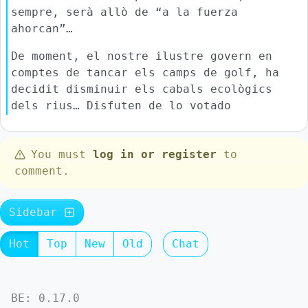
sempre, serà allò de “a la fuerza
ahorcan”…
De moment, el nostre ilustre govern en
comptes de tancar els camps de golf, ha
decidit disminuir els cabals ecològics
dels rius… Disfuten de lo votado
You must
log in or register
to
comment.
Sidebar
Hot
Top
New
Old
Chat
BE: 0.17.0