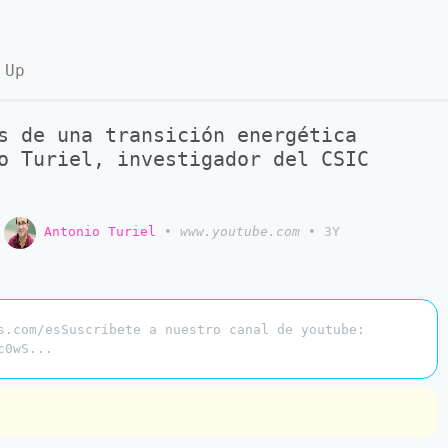
 Up
s de una transición energética
o Turiel, investigador del CSIC
o
Antonio Turiel
•
www.youtube.com
•
3Y
s.com/esSuscríbete a nuestro canal de youtube:
c0wS...