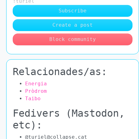
!turiel
Subscribe
Create a post
Block community
Relacionades/as:
Energia
Pròdrom
Taibo
Fedivers (Mastodon,
etc):
@turiel@collapse.cat