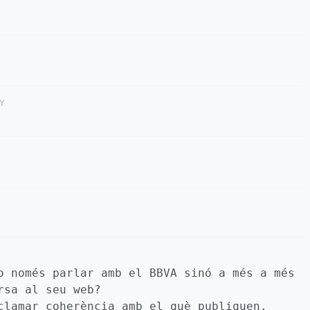
Y
o només parlar amb el BBVA sinó a més a més
rsa al seu web?
clamar coherència amb el què publiquen.