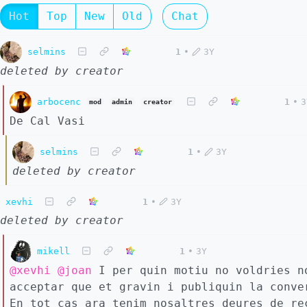
Hot
Top
New
Old
Chat
selmins
1
•
3Y
deleted by creator
arbocenc
1
•
3
mod
admin
creator
De Cal Vasi
selmins
1
•
3Y
deleted by creator
xevhi
1
•
3Y
deleted by creator
mikell
1
•
3Y
@xevhi
@joan
I per quin motiu no voldries n
acceptar que et gravin i publiquin la conve
En tot cas ara tenim nosaltres deures de re