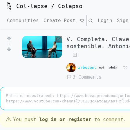
Col·lapse / Colapso
Communities
Create Post
Search
Login
Sign
V. Completa. Clave
1
sostenible. Antoni
arbocenc
t
mod
admin
3 Comments
Entra en nuestra web: https://www.bbvaaprendemosjunto
https://www.youtube.com/channel/UCI6QcXatdaEAaRTRjl3d
You must
log in or register
to comment.