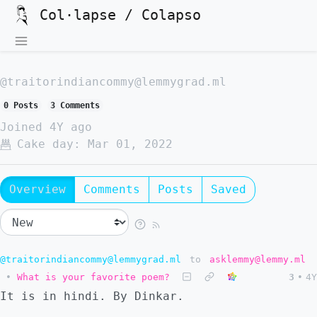
Col·lapse / Colapso
@traitorindiancommy@lemmygrad.ml
0 Posts
3 Comments
Joined
4Y ago
Cake day:
Mar 01, 2022
Overview
Comments
Posts
Saved
@traitorindiancommy@lemmygrad.ml
to
asklemmy@lemmy.ml
•
What is your favorite poem?
3
•
4Y
It is in hindi. By Dinkar.