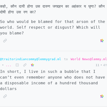
कहो, कौन दायी होगा उस दारुण जगद्दहन का अहंकार य घृणा? कौन
दोषी होगा उस रण का?
So who would be blamed for that arson of the
world. Self respect or disgust? Which will
you blame?
@traitorindiancommy@lemmygrad.ml
to
World News@lemmy.ml
•
...
11
•
4Y
In short, I live in such a bubble that I
can’t even remember anyone who does not have
a disposable income of a hundred thousand
dollars