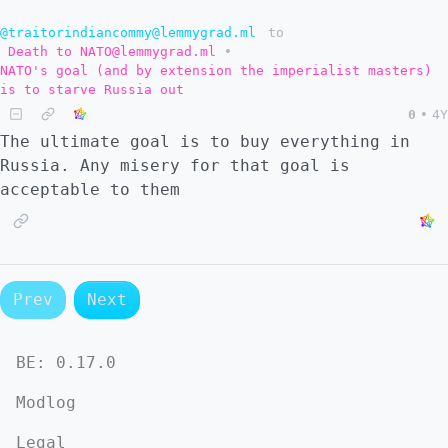
@traitorindiancommy@lemmygrad.ml
to
Death to NATO@lemmygrad.ml
•
NATO's goal (and by extension the imperialist masters)
is to starve Russia out
0
•
4Y
The ultimate goal is to buy everything in
Russia. Any misery for that goal is
acceptable to them
Prev
Next
BE:
0.17.0
Modlog
Legal