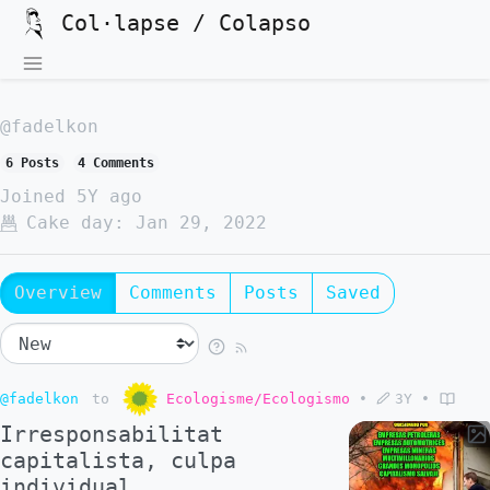
Col·lapse / Colapso
@fadelkon
6 Posts
4 Comments
Joined
5Y ago
Cake day:
Jan 29, 2022
Overview
Comments
Posts
Saved
@fadelkon
to
Ecologisme/Ecologismo
•
3Y
•
Irresponsabilitat
capitalista, culpa
individual