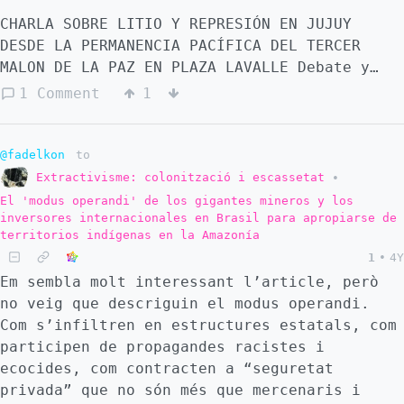
CHARLA SOBRE LITIO Y REPRESIÓN EN JUJUY
DESDE LA PERMANENCIA PACÍFICA DEL TERCER
MALON DE LA PAZ EN PLAZA LAVALLE Debate y
reflexión sobre el avance de la explotación
1 Comment
1
del litio en nuestro país, el modelo
represivo de Jujuy como propuesta de los
gobiernos para todo el territorio. Exponen -
@fadelkon
to
📌 Federico Nacif (Docente universitario UNQ)
Extractivisme: colonització i escassetat
•
- 📌 Aurora Choque (comunera del Tercer Malón
El 'modus operandi' de los gigantes mineros y los
por la Paz de Jujuy) #TeleSISA Comunicación
inversores internacionales en Brasil para apropiarse de
territorios indígenas en la Amazonía
con identidad
1
•
4Y
Em sembla molt interessant l’article, però
no veig que descriguin el modus operandi.
Com s’infiltren en estructures estatals, com
participen de propagandes racistes i
ecocides, com contracten a “seguretat
privada” que no són més que mercenaris i