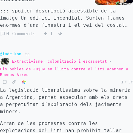
::: spoiler descripció accessible de la
imatge Un edifici incendiat. Surten flames
enormes d'una finestra i el veí del costat
hi llança aigua en un cubell d'aigua
0 Comments
1
minúscul. Identifica les flames amb: Cambio
climático, ocasionado por: empresas
petroleras, automotrices, mineras,
@fadelkon
to
multimillionarios, grandes monopolios,
Extractivisme: colonització i escassetat
•
capitalismo salvaje. Identifica el veí amb:
Els pobles de Jujuy en lluita contra el liti acampen a
Yo reciclando una botellita de plástico :::
Buenos Aires
1
•
3Y
La legislació liberalíssima sobre la mineria
a Argentina, permet especular amb els drets
a perpetuïtat d’explotació dels jaciments
miners.
Arran de les protestes contra les
explotacions del liti han prohibit tallar