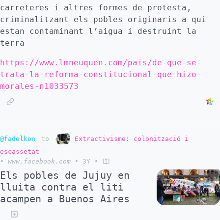
carreteres i altres formes de protesta,
criminalitzant els pobles originaris a qui
estan contaminant l’aigua i destruint la
terra
https://www.lmneuquen.com/pais/de-que-se-
trata-la-reforma-constitucional-que-hizo-
morales-n1033573
@fadelkon
to
Extractivisme: colonització i
escassetat
•
www.facebook.com
•
3Y
•
Els pobles de Jujuy en
lluita contra el liti
acampen a Buenos Aires