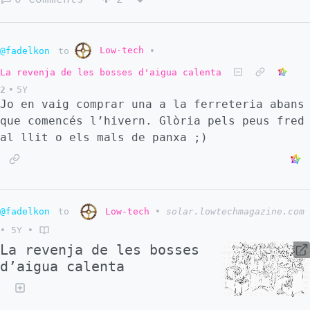
ambiental, … compartirán conocimientos,
experiencias e inquietudes sobre los modelos
agrícolas y la transición ecosocial que ya
Low-tech
@fadelkon
to
•
están en marcha en todo el planeta 📆 Del 1
La revenja de les bosses d'aigua calenta
al 4 de marzo de 2022. 👉🏼 INSCRIPCIONES
2
•
5Y
GRATUITAS en www.sembrares.com
Jo en vaig comprar una a la ferreteria abans
que comencés l’hivern. Glòria pels peus fred
al llit o els mals de panxa ;)
@fadelkon
to
Low-tech
•
solar.lowtechmagazine.com
•
5Y
•
La revenja de les bosses
d’aigua calenta