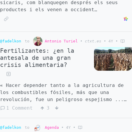
sicaris, com blanquegen després els seus
productes i els venen a occident…
@fadelkon
to
Antonio Turiel
•
ctxt.es
•
4Y
•
Fertilizantes: ¿en la
antesala de una gran
crisis alimentaria?
« Hacer depender tanto a la agricultura de
los combustibles fósiles, más que una
revolución, fue un peligroso espejismo ...
Que uno de los mayores productores de gas
1 Comment
3
cierre sus exportaciones de fertilizantes
debería ser un signo de alarma suficiente
para hacer reaccionar a nuestros líderes
@fadelkon
to
Agenda
•
4Y
•