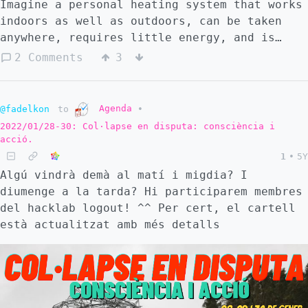
Imagine a personal heating system that works
indoors as well as outdoors, can be taken
anywhere, requires little energy, and is
independent of any infrastructure. It exists
2 Comments
3
– and is hundreds of years old.
Agenda
@fadelkon
to
•
2022/01/28-30: Col·lapse en disputa: consciència i
acció.
1
•
5Y
Algú vindrà demà al matí i migdia? I
diumenge a la tarda? Hi participarem membres
del hacklab logout! ^^ Per cert, el cartell
està actualitzat amb més detalls