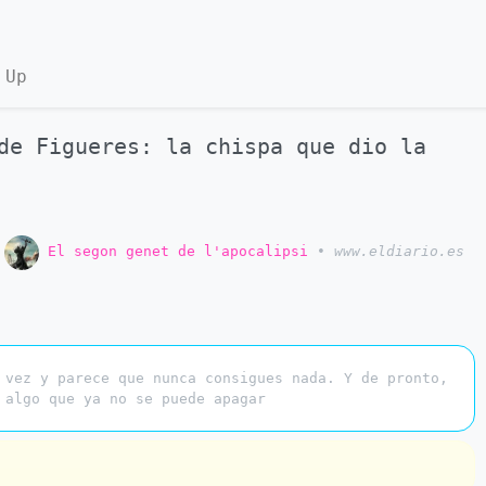
 Up
 de Figueres: la chispa que dio la
o
El segon genet de l'apocalipsi
•
www.eldiario.es
 vez y parece que nunca consigues nada. Y de pronto,
 algo que ya no se puede apagar