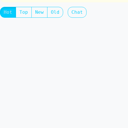
Hot
Top
New
Old
Chat