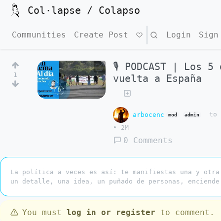
Col·lapse / Colapso
Communities
Create Post
Search
Login
Sign
🎙 PODCAST | Los 5
1
vuelta a España
arbocenc
t
mod
admin
•
2M
0 Comments
La política a veces es así: te manifiestas una y otra
un detalle, una idea, un puñado de personas, enciende
You must
log in or register
to comment.