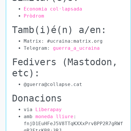
Economia col·lapsada
Pròdrom
Tamb(i)é(n) a/en:
Matrix: #ucraina:matrix.org
Telegram:
guerra_a_ucraina
Fedivers (Mastodon,
etc):
@guerra@collapse.cat
Donacions
via
Liberapay
amb
moneda lliure
:
fnjD1EuHFeJ5V8TTqKXXxPrvBPP2R7gRWf
qR2FtrKB8:3RJ