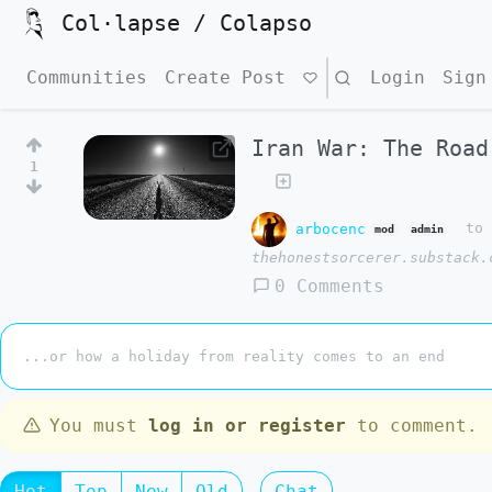
Col·lapse / Colapso
Communities
Create Post
Search
Login
Sign
Iran War: The Road
1
arbocenc
t
mod
admin
thehonestsorcerer.substack.
0 Comments
...or how a holiday from reality comes to an end
You must
log in or register
to comment.
Hot
Top
New
Old
Chat