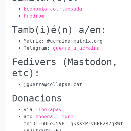
Economia col·lapsada
Pròdrom
Tamb(i)é(n) a/en:
Matrix: #ucraina:matrix.org
Telegram:
guerra_a_ucraina
Fedivers (Mastodon,
etc):
@guerra@collapse.cat
Donacions
via
Liberapay
amb
moneda lliure
:
fnjD1EuHFeJ5V8TTqKXXxPrvBPP2R7gRWf
qR2FtrKB8:3RJ