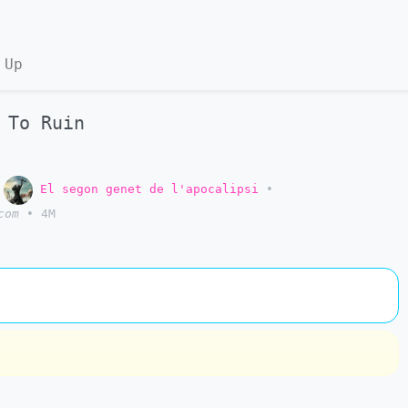
 Up
 To Ruin
o
El segon genet de l'apocalipsi
•
com
•
4M