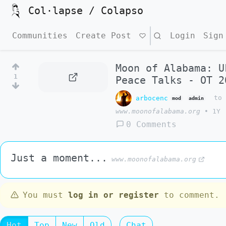
Col·lapse / Colapso
Communities
Create Post
Search
Login
Sign
Moon of Alabama: U
1
Peace Talks - OT 2
arbocenc
t
mod
admin
www.moonofalabama.org
•
1Y
0 Comments
Just a moment...
www.moonofalabama.org
You must
log in or register
to comment.
Hot
Top
New
Old
Chat