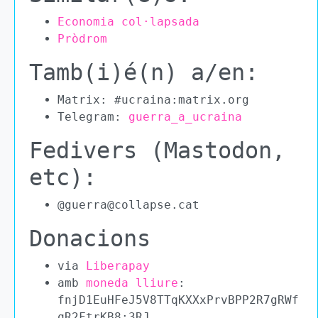
Economia col·lapsada
Pròdrom
Tamb(i)é(n) a/en:
Matrix: #ucraina:matrix.org
Telegram:
guerra_a_ucraina
Fedivers (Mastodon,
etc):
@guerra@collapse.cat
Donacions
via
Liberapay
amb
moneda lliure
:
fnjD1EuHFeJ5V8TTqKXXxPrvBPP2R7gRWf
qR2FtrKB8:3RJ