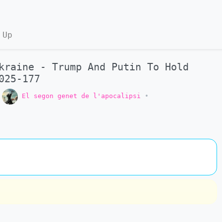
 Up
kraine - Trump And Putin To Hold
025-177
o
El segon genet de l'apocalipsi
•