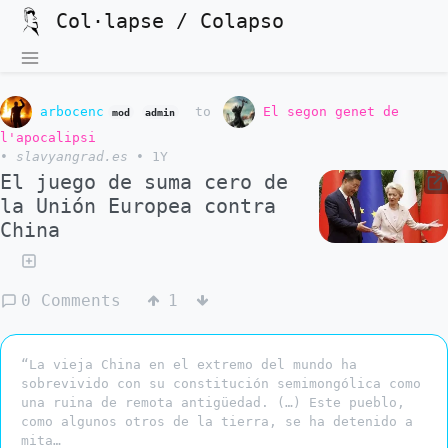
Col·lapse / Colapso
arbocenc
to
El segon genet de
mod
admin
l'apocalipsi
•
slavyangrad.es
•
1Y
El juego de suma cero de
la Unión Europea contra
China
0 Comments
1
“La vieja China en el extremo del mundo ha
sobrevivido con su constitución semimongólica como
una ruina de remota antigüedad. (…) Este pueblo,
como algunos otros de la tierra, se ha detenido a
mita…