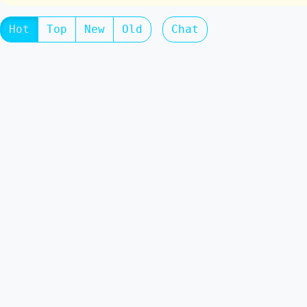
Hot
Top
New
Old
Chat