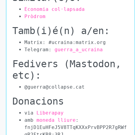
Economia col·lapsada
Pròdrom
Tamb(i)é(n) a/en:
Matrix: #ucraina:matrix.org
Telegram:
guerra_a_ucraina
Fedivers (Mastodon,
etc):
@guerra@collapse.cat
Donacions
via
Liberapay
amb
moneda lliure
:
fnjD1EuHFeJ5V8TTqKXXxPrvBPP2R7gRWf
qR2FtrKB8:3RJ