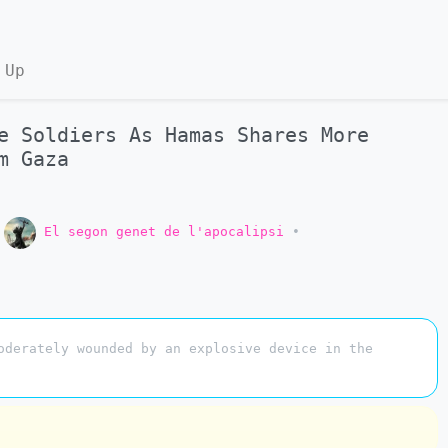
 Up
e Soldiers As Hamas Shares More
m Gaza
o
El segon genet de l'apocalipsi
•
oderately wounded by an explosive device in the