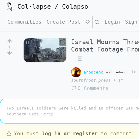
Col·lapse / Colapso
Communities
Create Post
Search
Login
Sign
Israel Mourns Thre
1
Combat Footage Fro
arbocenc
t
mod
admin
southfront.press
•
1Y
0 Comments
Two Israeli soldiers were killed and an officer was m
southern Gaza Strip...
You must
log in or register
to comment.