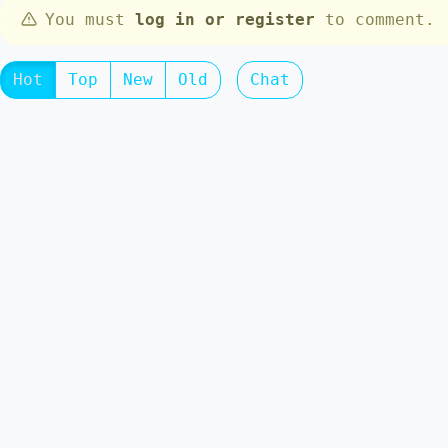
You must
log in or register
to comment.
Hot
Top
New
Old
Chat