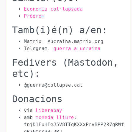
Economia col·lapsada
Pròdrom
Tamb(i)é(n) a/en:
Matrix: #ucraina:matrix.org
Telegram:
guerra_a_ucraina
Fedivers (Mastodon,
etc):
@guerra@collapse.cat
Donacions
via
Liberapay
amb
moneda lliure
:
fnjD1EuHFeJ5V8TTqKXXxPrvBPP2R7gRWf
qR2FtrKB8:3RJ