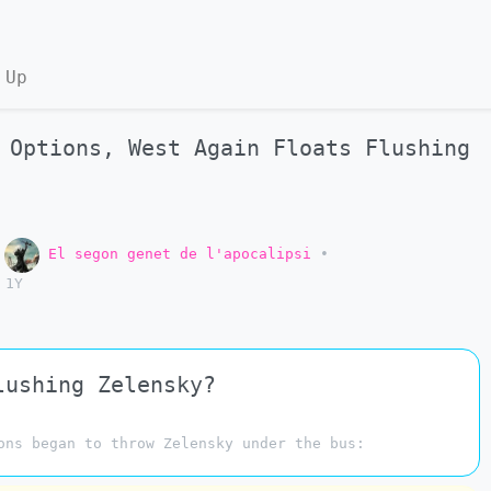
 Up
 Options, West Again Floats Flushing
o
El segon genet de l'apocalipsi
•
1Y
lushing Zelensky?
ons began to throw Zelensky under the bus: