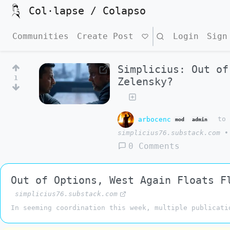
Col·lapse / Colapso
Communities
Create Post
Search
Login
Sign
Simplicius: Out of
1
Zelensky?
arbocenc
t
mod
admin
simplicius76.substack.com
•
0 Comments
Out of Options, West Again Floats F
simplicius76.substack.com
In seeming coordination this week, multiple publicati