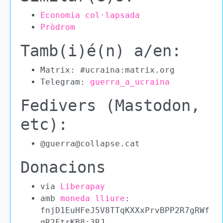
Economia col·lapsada
Pròdrom
Tamb(i)é(n) a/en:
Matrix: #ucraina:matrix.org
Telegram:
guerra_a_ucraina
Fedivers (Mastodon,
etc):
@guerra@collapse.cat
Donacions
via
Liberapay
amb
moneda lliure
:
fnjD1EuHFeJ5V8TTqKXXxPrvBPP2R7gRWf
qR2FtrKB8:3RJ