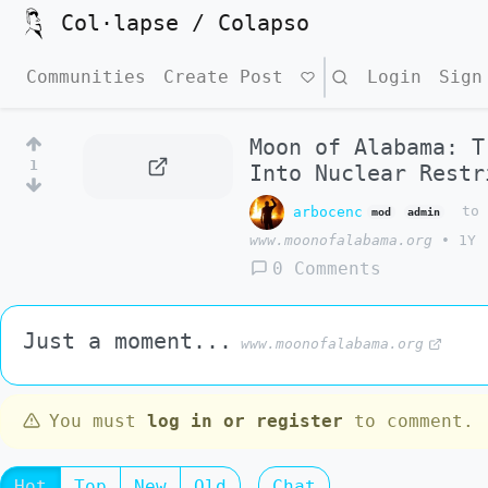
Col·lapse / Colapso
Communities
Create Post
Search
Login
Sign
Moon of Alabama: T
1
Into Nuclear Restr
arbocenc
t
mod
admin
www.moonofalabama.org
•
1Y
0 Comments
Just a moment...
www.moonofalabama.org
You must
log in or register
to comment.
Hot
Top
New
Old
Chat