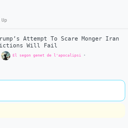
 Up
rump’s Attempt To Scare Monger Iran
ictions Will Fail
o
El segon genet de l'apocalipsi
•