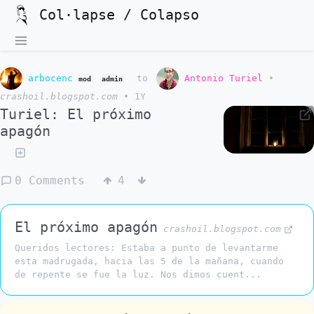
Col·lapse / Colapso
arbocenc
to
Antonio Turiel
•
mod
admin
crashoil.blogspot.com
•
1Y
Turiel: El próximo
apagón
0 Comments
4
El próximo apagón
crashoil.blogspot.com
Queridos lectores: Estaba a punto de levantarme
esta madrugada, hacia las 5 de la mañana, cuando
de repente se fue la luz. Nos dimos cuent...