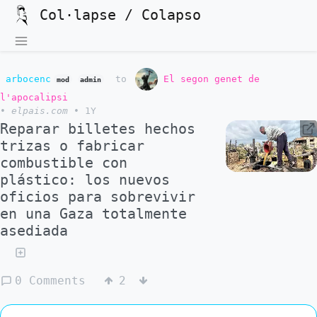
Col·lapse / Colapso
arbocenc
to
El segon genet de
mod
admin
l'apocalipsi
•
elpais.com
•
1Y
Reparar billetes hechos
trizas o fabricar
combustible con
plástico: los nuevos
oficios para sobrevivir
en una Gaza totalmente
asediada
0 Comments
2