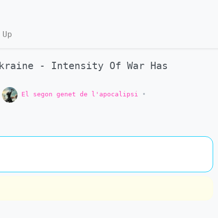
 Up
kraine - Intensity Of War Has
o
El segon genet de l'apocalipsi
•