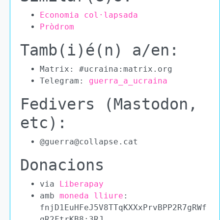
Economia col·lapsada
Pròdrom
Tamb(i)é(n) a/en:
Matrix: #ucraina:matrix.org
Telegram:
guerra_a_ucraina
Fedivers (Mastodon,
etc):
@guerra@collapse.cat
Donacions
via
Liberapay
amb
moneda lliure
:
fnjD1EuHFeJ5V8TTqKXXxPrvBPP2R7gRWf
qR2FtrKB8:3RJ