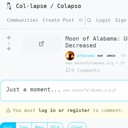
Col·lapse / Colapso
Communities
Create Post
Search
Login
Sign
Moon of Alabama: U
1
Decreased
arbocenc
t
mod
admin
www.moonofalabama.org
•
1Y
0 Comments
Just a moment...
www.moonofalabama.org
You must
log in or register
to comment.
Hot
Top
New
Old
Chat