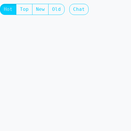
Hot
Top
New
Old
Chat