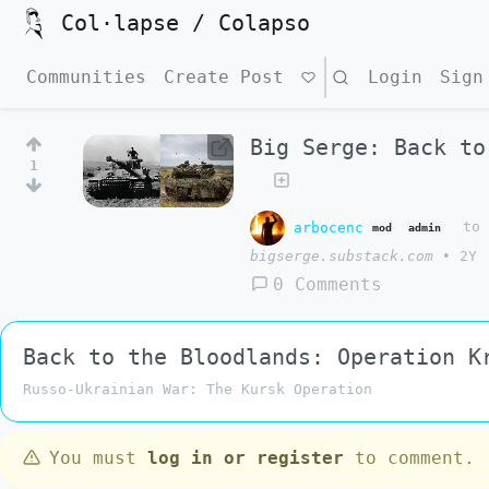
Col·lapse / Colapso
Communities
Create Post
Search
Login
Sign
Big Serge: Back to
1
arbocenc
t
mod
admin
bigserge.substack.com
•
2Y
0 Comments
Back to the Bloodlands: Operation K
Russo-Ukrainian War: The Kursk Operation
You must
log in or register
to comment.