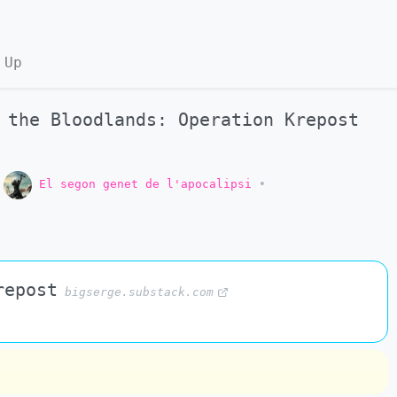
 Up
 the Bloodlands: Operation Krepost
o
El segon genet de l'apocalipsi
•
repost
bigserge.substack.com