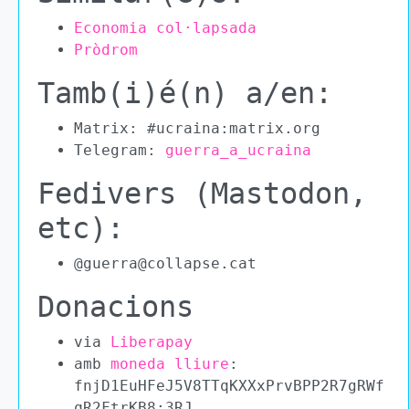
Economia col·lapsada
Pròdrom
Tamb(i)é(n) a/en:
Matrix: #ucraina:matrix.org
Telegram:
guerra_a_ucraina
Fedivers (Mastodon,
etc):
@guerra@collapse.cat
Donacions
via
Liberapay
amb
moneda lliure
:
fnjD1EuHFeJ5V8TTqKXXxPrvBPP2R7gRWf
qR2FtrKB8:3RJ