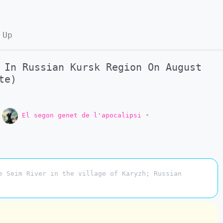
 Up
 In Russian Kursk Region On August
te)
o
El segon genet de l'apocalipsi
•
e Seim River in the village of Karyzh; Russian