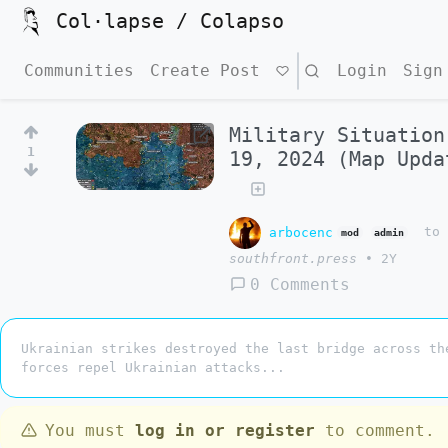
Col·lapse / Colapso
Communities
Create Post
Search
Login
Sign
Military Situation
1
19, 2024 (Map Upda
arbocenc
t
mod
admin
southfront.press
•
2Y
0 Comments
Ukrainian strikes destroyed the last bridge across th
forces repel Ukrainian attacks...
You must
log in or register
to comment.