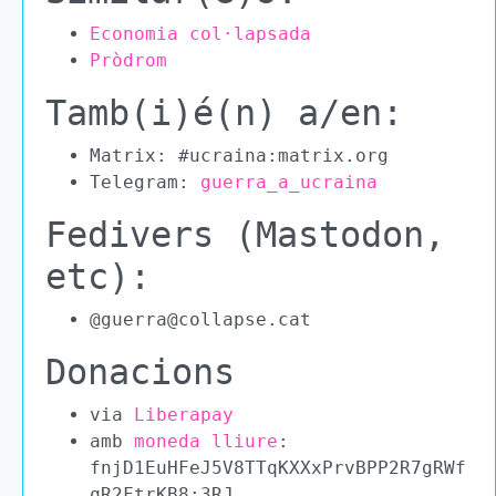
Economia col·lapsada
Pròdrom
Tamb(i)é(n) a/en:
Matrix: #ucraina:matrix.org
Telegram:
guerra_a_ucraina
Fedivers (Mastodon,
etc):
@guerra@collapse.cat
Donacions
via
Liberapay
amb
moneda lliure
:
fnjD1EuHFeJ5V8TTqKXXxPrvBPP2R7gRWf
qR2FtrKB8:3RJ