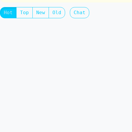
Hot
Top
New
Old
Chat