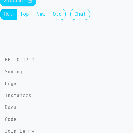
Sidebar
Hot
Top
New
Old
Chat
BE: 0.17.0
Modlog
Legal
Instances
Docs
Code
Join Lemmy