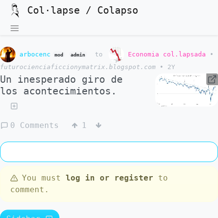
Col·lapse / Colapso
arbocenc
to
Economia col.lapsada
•
mod
admin
futurocienciaficcionymatrix.blogspot.com
•
2Y
Un inesperado giro de
los acontecimientos.
0 Comments
1
You must
log in or register
to
comment.