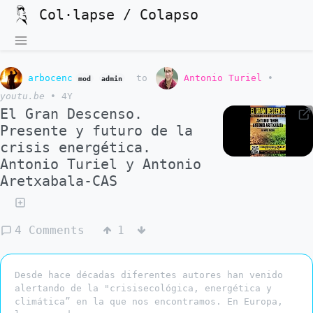
Col·lapse / Colapso
arbocenc
to
Antonio Turiel
•
mod
admin
youtu.be
•
4Y
El Gran Descenso.
Presente y futuro de la
crisis energética.
Antonio Turiel y Antonio
Aretxabala-CAS
4 Comments
1
Desde hace décadas diferentes autores han venido
alertando de la "crisisecológica, energética y
climática” en la que nos encontramos. En Europa,