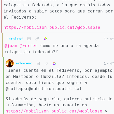
colapsista federada, a la que estáis todos
invitados a subir actos para que corran por
el Fediverso:
https://mobilizon.public.cat/@collapse
Feraltaf
1
•
4Y
@joan
@Ferres
cómo me uno a la agenda
colapsista federada??
arbocenc
1
•
4Y
Tienes cuenta en el Fediverso, por ejemplo
en Mastodon o Hubzilla? Entonces, desde tu
cuenta, solo tienes que seguir a
@collapse@mobilizon.public.cat
Si además de seguirla, quieres nutrirla de
información, hazte un usuario en
https://mobilizon.public.cat/@collapse
y