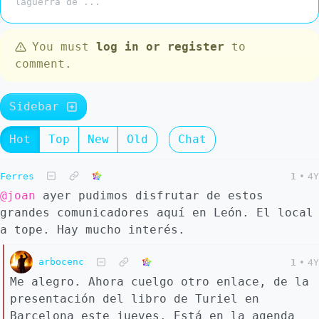
laguerra de ...
You must
log in or register
to
comment.
Sidebar
Hot
Top
New
Old
Chat
Ferres
1
•
4Y
@joan
ayer pudimos disfrutar de estos
grandes comunicadores aquí en León. El local
a tope. Hay mucho interés.
arbocenc
1
•
4Y
Me alegro. Ahora cuelgo otro enlace, de la
presentación del libro de Turiel en
Barcelona este jueves. Está en la agenda