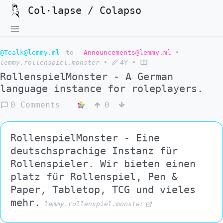
Col·lapse / Colapso
@Tealk@lemmy.ml
to
Announcements@lemmy.ml
•
lemmy.rollenspiel.monster
•
4Y
•
RollenspielMonster - A German
language instance for roleplayers.
0 Comments
0
RollenspielMonster - Eine
deutschsprachige Instanz für
Rollenspieler. Wir bieten einen
platz für Rollenspiel, Pen &
Paper, Tabletop, TCG und vieles
mehr.
lemmy.rollenspiel.monster