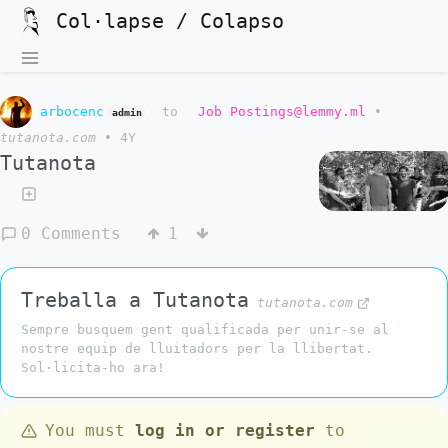
Col·lapse / Colapso
arbocenc
to
Job Postings@lemmy.ml
•
admin
tutanota.com
•
4Y
Tutanota
0 Comments
1
Treballa a Tutanota
tutanota.com
Sempre busquem gent qualificada per unir-se al
nostre equip de lluitadors per la llibertat.
Sol·licita-ho ara!
You must
log in or register
to