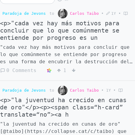
Paradoja de Jevons
to
Carlos Taibo
•
1Y
•
<p>"cada vez hay más motivos para
concluir que lo que comúnmente se
entiende por progreso es un
"cada vez hay más motivos para concluir que
lo que comúnmente se entiende por progreso
es una forma de encubrir la destrucción del
medio natural" [@taibo]
0 Comments
1
(https://collapse.cat/c/taibo)
Paradoja de Jevons
to
Carlos Taibo
•
1Y
•
<p>"la juventud ha crecido en cunas
de oro"</p><p><span class=“h-card”
translate=“no”><a h
"la juventud ha crecido en cunas de oro"
[@taibo](https://collapse.cat/c/taibo) que