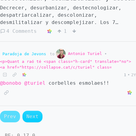
Decrecer, desurbanizar, destecnologizar,
despatriarcalizar, descolonizar,
desmilitalizar y descomplejizar. Los 7
verbos de [@taibo]
4 Comments
1
(https://collapse.cat/c/taibo)
Antonio Turiel
Paradoja de Jevons
to
•
<p>Quant a raó té <span class="h-card" translate="no">
<a href="https://collapse.cat/c/turiel" class=
1
•
2Y
@bonobo
@turiel
corbelles esmolaes!!
Prev
Next
BE:
0.17.0