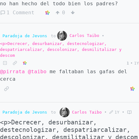
no han hecho del todo bien los padres?
1 Comment
0
Carlos Taibo
Paradoja de Jevons
to
•
<p>Decrecer, desurbanizar, destecnologizar,
despatriarcalizar, descolonizar, desmilitalizar y
descom
1
•
1Y
@pirrata
@taibo
me faltaban las gafas del
cerca
Paradoja de Jevons
to
Carlos Taibo
•
1Y
•
<p>Decrecer, desurbanizar,
destecnologizar, despatriarcalizar,
descolonizar, desmilitalizar y descom