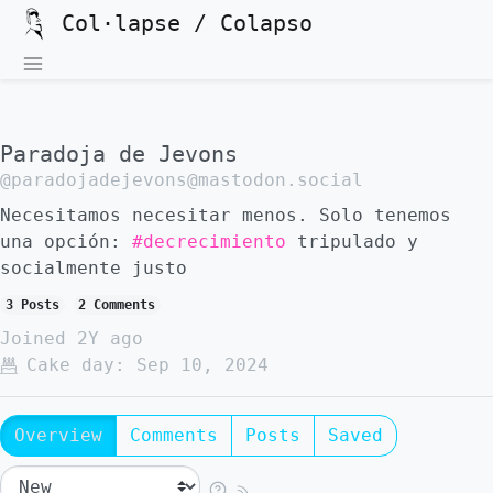
Col·lapse / Colapso
Paradoja de Jevons
@paradojadejevons@mastodon.social
Necesitamos necesitar menos. Solo tenemos
una opción:
#decrecimiento
tripulado y
socialmente justo
3 Posts
2 Comments
Joined
2Y ago
Cake day:
Sep 10, 2024
Overview
Comments
Posts
Saved